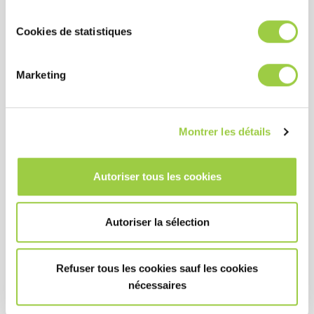
Cookies de statistiques
Marketing
Montrer les détails
PROMOSOLV NEO A1
去除轻质油和微粒/漂洗和干
Autoriser tous les cookies
燥
气相、双溶剂、冲洗和干燥
工艺
Autoriser la sélection
无GWP & 不含PFAS
3M Novec 7100 替代品
Refuser tous les cookies sauf les cookies
nécessaires