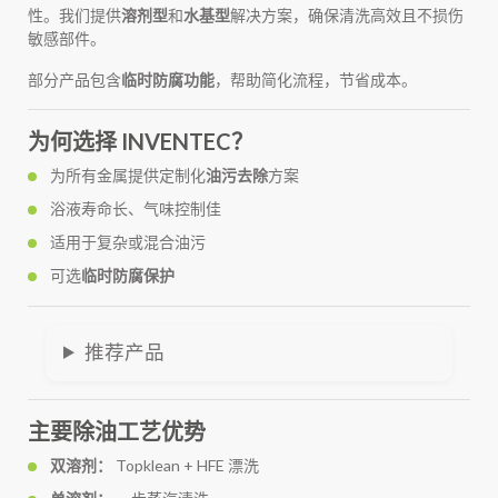
性。我们提供
溶剂型
和
水基型
解决方案，确保清洗高效且不损伤
敏感部件。
部分产品包含
临时防腐功能
，帮助简化流程，节省成本。
为何选择 INVENTEC？
为所有金属提供定制化
油污去除
方案
浴液寿命长、气味控制佳
适用于复杂或混合油污
可选
临时防腐保护
推荐产品
主要除油工艺优势
双溶剂：
Topklean + HFE 漂洗