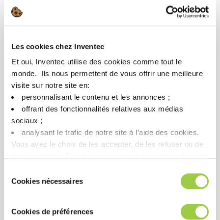
Les cookies chez Inventec
Et oui, Inventec utilise des cookies comme tout le
monde. ​ Ils nous permettent de vous offrir une meilleure
PROMOCLEAN DISPER 2
visite sur notre site en:​
personnalisant le contenu et les annonces ;​
用于去除金属部件上的油和
offrant des fonctionnalités relatives aux médias
油脂的清洁剂
sociaux ; ​
喷雾、冲洗和浸入式喷射工
analysant le trafic de notre site à l’aide des cookies.​
艺
Vous avez le choix de les accepter, de les refuser ou de
与多种金属兼容
les paramétrer.​ Pas de panique, vous pourrez également
modifier à tout moment vos choix dans l'onglet Gérer les
Sélection
cookies.​ ​ ​
Cookies nécessaires
du
consentement
Cookies de préférences