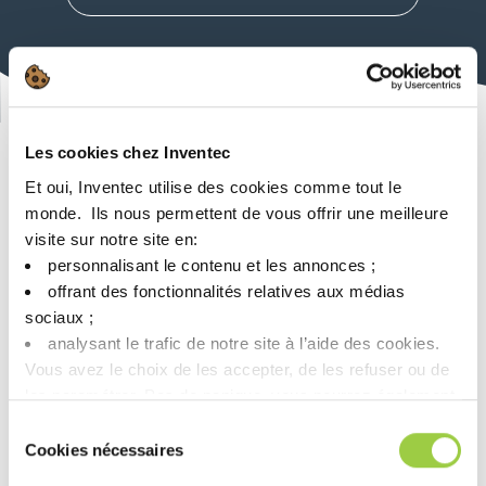
可持续的方法
Les cookies chez Inventec
通过可持续创新
Et oui, Inventec utilise des cookies comme tout le
monde. ​ Ils nous permettent de vous offrir une meilleure
visite sur notre site en:​
personnalisant le contenu et les annonces ;​
自 2006 年以来，我们的清洁配方一直不含 CMR，并且在 2012
年，我们推出了一项名为 greenway 的新流程，该流程
根据可衡
offrant des fonctionnalités relatives aux médias
量的环境和健康影响标准改进我们的产品或服务。
sociaux ; ​
analysant le trafic de notre site à l’aide des cookies.​
探索我们的可持续发展方法
Vous avez le choix de les accepter, de les refuser ou de
les paramétrer.​ Pas de panique, vous pourrez également
modifier à tout moment vos choix dans l'onglet Gérer les
Sélection
cookies.​ ​ ​
Cookies nécessaires
du
consentement