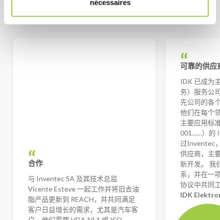
nécessaires
满意的客户和合作伙伴
可靠的供应
IDK 已成为
务）服务公
先公司的各
他们在每个
主要应用标准（I
001……）的
过Invent
供应商，主
合作
新开发。 我
系，并在一
与 Inventec SA 及其技术总监
协议中共同
Vicente Esteve 一起工作并将旧去油
IDK Elektr
脂产品更新到 REACH，并共同满足
客户日益增长的需求，尤其是汽车客
户，他们需要 VDA 19.1 或 ISO