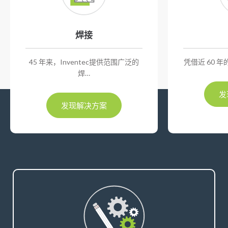
焊接
45 年来，Inventec提供范围广泛的
凭借近 60 年
焊…
发
发现解决方案