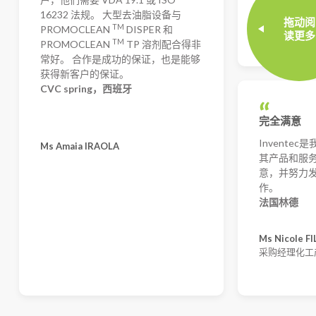
16232 法规。 大型去油脂设备与
拖动阅
Juanjo Fria
TM
PROMOCLEAN
DISPER 和
读更多
工艺工程师
TM
PROMOCLEAN
TP 溶剂配合得非
常好。 合作是成功的保证，也是能够
获得新客户的保证。
CVC spring，西班牙
完全满意
Invente
Ms Amaia IRAOLA
其产品和服
意，并努力发
作。
法国林德
Ms Nicole F
采购经理化工