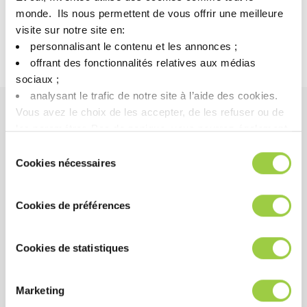
monde. ​ Ils nous permettent de vous offrir une meilleure
1% 溶液表面张力
38 Dynes / cm²
visite sur notre site en:​
personnalisant le contenu et les annonces ;​
水溶性
完全溶解
offrant des fonctionnalités relatives aux médias
sociaux ; ​
analysant le trafic de notre site à l’aide des cookies.​
Vous avez le choix de les accepter, de les refuser ou de
les paramétrer.​ Pas de panique, vous pourrez également
好处
modifier à tout moment vos choix dans l'onglet Gérer les
Sélection
cookies.​ ​ ​
Cookies nécessaires
du
表现
consentement
与不锈钢、铁合金、铝、黄铜和轻合金的兼容性
Cookies de préférences
高碱性 pH 值有助于高效的清洗过程。
易于用水或去离子水冲洗。
Cookies de statistiques
Marketing
成本