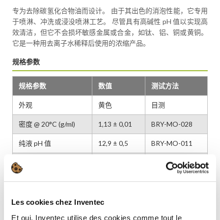
专为去除碳氢化合物油而设计。 由于其出色的消泡性能，它专用
于喷淋、冲洗或浸没喷淋工艺。 尽管具有高碱性 pH 值以实现高
效清洁，但它不会损坏敏感金属或合金，如钛、铝、铜或黄铜。
它是一种用去离子水稀释后使用的浓缩产品。
规格参数
规格参数
数值
测试方法
外观
黄色
目测
密度 @ 20°C (g/ml)
1,13 ± 0,01
BRY-MO-028
纯液 pH 值
12,9 ± 0,5
BRY-MO-011
1% 溶液 pH 值
11,3 ± 0,5
BRY-MO-011
特点
Les cookies chez Inventec
性质
数值
Et oui, Inventec utilise des cookies comme tout le