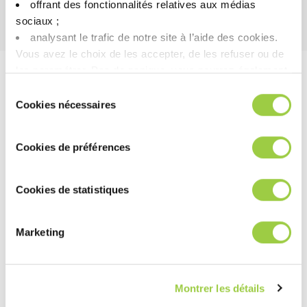
offrant des fonctionnalités relatives aux médias
sociaux ; ​
analysant le trafic de notre site à l’aide des cookies.​
Vous avez le choix de les accepter, de les refuser ou de
les paramétrer.​ Pas de panique, vous pourrez également
modifier à tout moment vos choix dans l'onglet Gérer les
工艺实例
Sélection
cookies.​ ​ ​
Cookies nécessaires
du
最佳工艺取决于操作条件、设备、所需的清洁时间和污染物的性
consentement
质等因素。 我们的团队随时准备为您提供建议。
Cookies de préférences
喷涂工艺
Cookies de statistiques
PROMOCLEAN DISPER 15
DI 去离子水 或 自来水
Marketing
浓度：1–5 %（DI 去离子水 /
自来水）
温度：50–70 °C / 122–158 °F
温度：20–30 °C / 68–86 °F
时间：1–5 分钟
时间：2–5 分钟
Montrer les détails