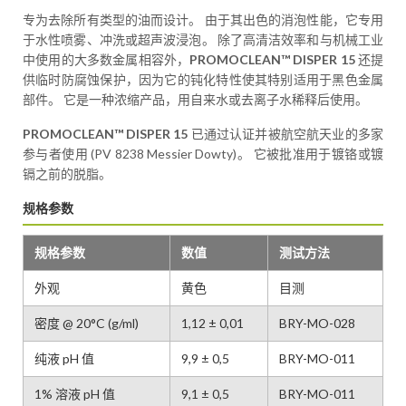
专为去除所有类型的油而设计。 由于其出色的消泡性能，它专用
于水性喷雾、冲洗或超声波浸泡。 除了高清洁效率和与机械工业
中使用的大多数金属相容外，
PROMOCLEAN™ DISPER 15
还提
供临时防腐蚀保护，因为它的钝化特性使其特别适用于黑色金属
部件。 它是一种浓缩产品，用自来水或去离子水稀释后使用。
PROMOCLEAN™ DISPER 15
已通过认证并被航空航天业的多家
参与者使用 (PV 8238 Messier Dowty)。 它被批准用于镀铬或镀
镉之前的脱脂。
规格参数
规格参数
数值
测试方法
外观
黄色
目测
密度 @ 20°C (g/ml)
1,12 ± 0,01
BRY-MO-028
纯液 pH 值
9,9 ± 0,5
BRY-MO-011
1% 溶液 pH 值
9,1 ± 0,5
BRY-MO-011