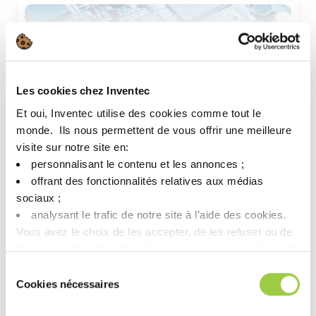
Les cookies chez Inventec
Et oui, Inventec utilise des cookies comme tout le
monde. ​ Ils nous permettent de vous offrir une meilleure
visite sur notre site en:​
活动
personnalisant le contenu et les annonces ;​
PSECE 2025
offrant des fonctionnalités relatives aux médias
第 20 屆菲律賓半導體與電子大會暨展覽會 …
sociaux ; ​
analysant le trafic de notre site à l’aide des cookies.​
Vous avez le choix de les accepter, de les refuser ou de
les paramétrer.​ Pas de panique, vous pourrez également
modifier à tout moment vos choix dans l'onglet Gérer les
Sélection
cookies.​ ​ ​
Cookies nécessaires
du
consentement