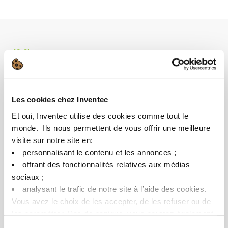
性能
有效清洗黑色金属
pH值高，可以大量去除矿物和有机污染物
Les cookies chez Inventec
Et oui, Inventec utilise des cookies comme tout le
成本
monde. ​ Ils nous permettent de vous offrir une meilleure
visite sur notre site en:​
即使在低浓度的情况下，也有很高的清洗能力
personnalisant le contenu et les annonces ;​
使用寿命长
offrant des fonctionnalités relatives aux médias
用途广泛：可用于生产和维护
sociaux ; ​
analysant le trafic de notre site à l’aide des cookies.​
Vous avez le choix de les accepter, de les refuser ou de
les paramétrer.​ Pas de panique, vous pourrez également
环保
modifier à tout moment vos choix dans l'onglet Gérer les