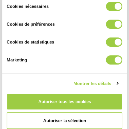
Sélection
无毒&无CMR物质
cookies.​ ​ ​
Cookies nécessaires
du
不燃，不会在洗槽中引起放热反应
consentement
Cookies de préférences
Cookies de statistiques
工序建议
Marketing
最佳工艺将取决于各种因素，如操作条件、设备、所需的清洗时
间和污染物的性质。我们的团队随时准备为您提供建议。
Montrer les détails
去除重油和油脂
Autoriser tous les cookies
PROMOCLEAN DISPER 22
去离子水 或 自来水
Autoriser la sélection
浓度: 1-5 %（去离子水稀释）
温度: 40-70°C / 104-140°F
温度: 20–30°C / 68–86°F