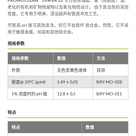
PROMOCLEAN™ DISPER 22
专为去除油脂、重（高粘度）油、
老化的有机和矿物残留物以及氧化物而设计。 由于其出色的消泡
性能，它专用于喷淋、浸没超声和管道冲洗工艺。
尽管高 pH 值可高效清洗，但它不会损坏 铁合金。然而，它不适
用于敏感金属，如铝和其他轻合金。
规格参数
规格参数
数值
方法
外观
无色至黄色液体
目测
密度@ 20°C (g/ml)
1,49 ± 0,01
BRY-MO-028
1% 浓度时的 pH 值
12,8 ± 0,5
BRY-MO-011
特点
特点
数值