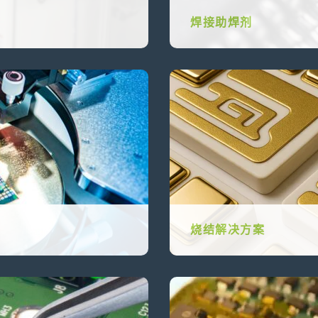
焊接助焊剂
烧结解决方案