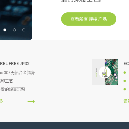
查看所有
焊接
产品
REL FREE JP32
EC
ac 305无铅合金锡膏
喷印工艺
一致的焊膏沉积
多
读