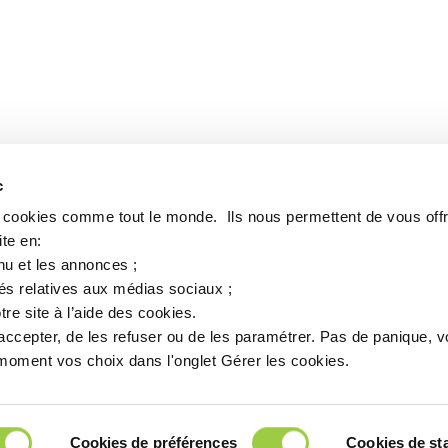
c
s cookies comme tout le monde. ​ Ils nous permettent de vous offr
te en:​
nu et les annonces ;​
tés relatives aux médias sociaux ; ​
tre site à l’aide des cookies.​
accepter, de les refuser ou de les paramétrer.​ Pas de panique, 
oment vos choix dans l'onglet Gérer les cookies.​ ​ ​
Cookies de préférences
Cookies de sta