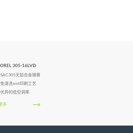
OREL 305-16LVD
SAC305无铅合金锡膏
免清洗smt印刷工艺
优异的低空洞率
更多