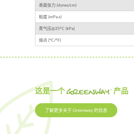
表面张力 (dynes/cm)
粘度 (mPa.s)
蒸气压@25°C (kPa)
熔点 (°C/°F)
这是一个
产品
了解更多关于 Greenway 的信息