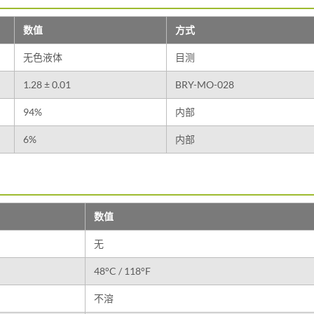
数值
方式
无色液体
目测
1.28 ± 0.01
BRY-MO-028
94%
内部
6%
内部
数值
无
48°C / 118°F
不溶