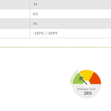
14
0.5
65
-125°C / -193°F