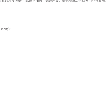
一个简易的浸没洗槽中清洗(不加热，无超声波，或无喷淋…)可以使用非气雾版本 QU
-serif;”>