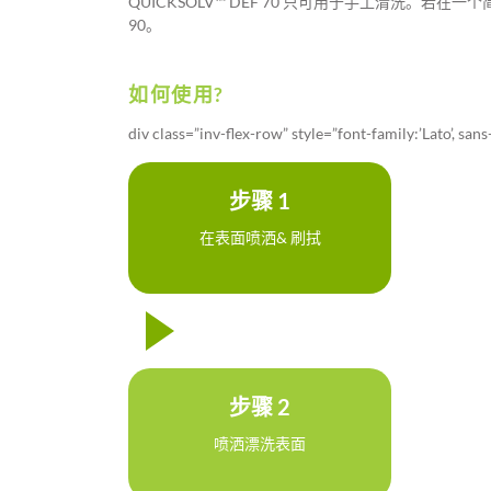
QUICKSOLV™ DEF 70 只可用于手工清洗。若在
90。
如何使用?
div class=”inv-flex-row” style=”font-family:’Lato’, sans
步骤 1
在表面喷洒& 刷拭
步骤 2
喷洒漂洗表面