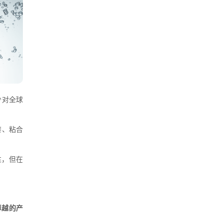
少对全球
漆、粘合
性，但在
卓越的产