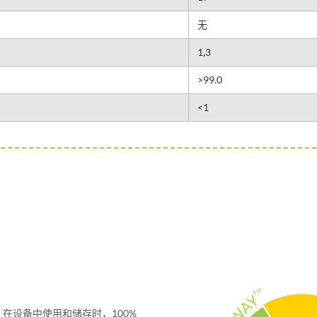
无
1,3
>99.0
<1
：在设备中使用和储存时，100%