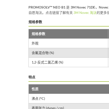
PROMOSOLV™ NEO B1
是
3M Novec 71DE、Novec
自愿淘汰。点击链接了解有关
3M Novec 淘汰
的更多
规格参数
规格参数
外观
含氟混合物 (%)
1,2-反式二氯乙烯 (%)
特点
性质
沸点 (°C)
表面张力 (dynes / cm)