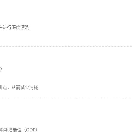
件进行深度漂洗
命
沸点，从而减少消耗
消耗潜能值（ODP）