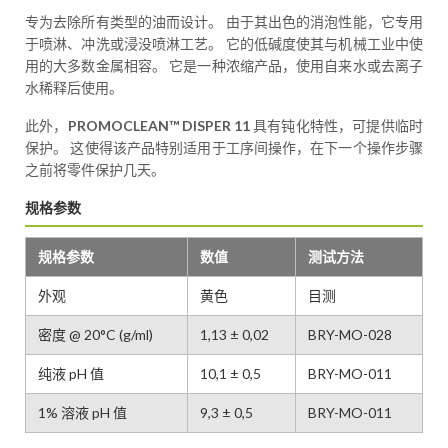
专为去除所有类型的油而设计。 由于其出色的消泡性能，它专用
于喷淋、冲洗或浸没喷淋工艺。 它的低碱度使其与机械工业中使
用的大多数金属相容。 它是一种浓缩产品，使用自来水或去离子
水稀释后使用。
此外，
PROMOCLEAN™ DISPER 11
具有钝化特性，可提供临时
保护。 这使得该产品特别适用于工序间操作，在下一个操作步骤
之前将零件保护几天。
规格参数
规格参数
数值
测试方法
外观
黄色
目测
密度 @ 20°C (g/ml)
1,13 ± 0,02
BRY-MO-028
纯液 pH 值
10,1 ± 0,5
BRY-MO-011
1% 溶液 pH 值
9,3 ± 0,5
BRY-MO-011