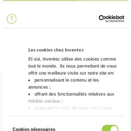
特点
性质
数值
水溶性
完全溶解
折射率 @ 20°C
1,42
Les cookies chez Inventec
表面张力 1% (dynes / cm)
36
Et oui, Inventec utilise des cookies comme
tout le monde. ​ Ils nous permettent de vous
offrir une meilleure visite sur notre site en:​
personnalisant le contenu et les
annonces ;​
好处
offrant des fonctionnalités relatives aux
médias sociaux ; ​
analysant le trafic de notre site à l’aide
表现
des cookies.​
可有效清洗多种金属，包括非常敏感的金属
Vous avez le choix de les accepter, de les
Sélection
清洗后保护铁合金免受腐蚀
refuser ou de les paramétrer.​ Pas de
Cookies nécessaires
du