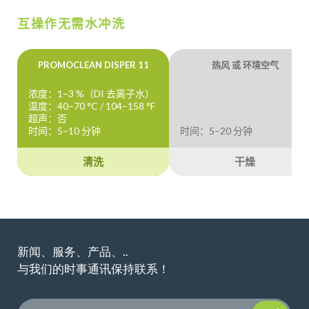
互操作无需水冲洗
PROMOCLEAN DISPER 11
热风 或 环境空气
浓度：1–3 %（DI 去离子水）
温度：40–70 °C / 104–158 °F
超声：否
时间：5–10 分钟
时间：5–20 分钟
清洗
干燥
新闻、服务、产品、..
与我们的时事通讯保持联系！
Please leave t