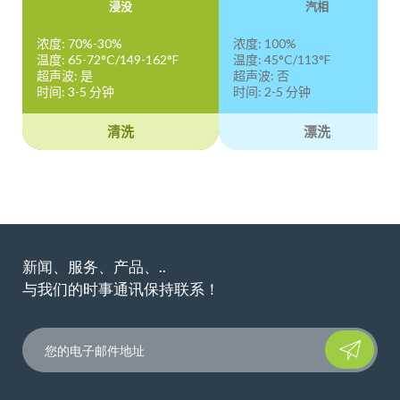
浸没
汽相
浓度: 70%-30%
浓度: 100%
温度: 65-72°C/149-162°F
温度: 45°C/113°F
超声波: 是
超声波: 否
时间: 3-5 分钟
时间: 2-5 分钟
清洗
漂洗
新闻、服务、产品、..
与我们的时事通讯保持联系！
Please leave t