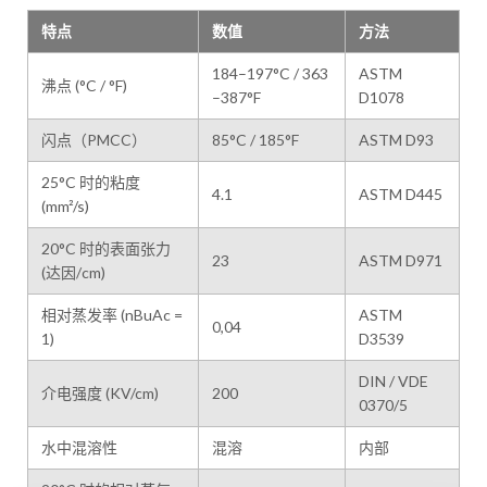
特点
数值
方法
184–197°C / 363
ASTM
沸点 (°C / °F)
–387°F
D1078
闪点（PMCC）
85°C / 185°F
ASTM D93
25°C 时的粘度
4.1
ASTM D445
(mm²/s)
20°C 时的表面张力
23
ASTM D971
(达因/cm)
相对蒸发率 (nBuAc =
ASTM
0,04
1)
D3539
DIN / VDE
介电强度 (KV/cm)
200
0370/5
水中混溶性
混溶
内部