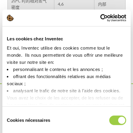
20°C 时的相对蒸气
4,6
内部
密度
汽化潜热 (kJ/kg，沸
320
计算值
点时)
比热 (kJ/kg·K)
2.0 / 2.1
计算值
Les cookies chez Inventec
Et oui, Inventec utilise des cookies comme tout le
20°C 时的导热系数
0,13
计算值
monde. ​ Ils nous permettent de vous offrir une meilleure
(W/m·K)
visite sur notre site en:​
VOC (g/L)
960
—
personnalisant le contenu et les annonces ;​
offrant des fonctionnalités relatives aux médias
sociaux ; ​
analysant le trafic de notre site à l’aide des cookies.​
Vous avez le choix de les accepter, de les refuser ou de
这是一款
产品
les paramétrer.​ Pas de panique, vous pourrez également
modifier à tout moment vos choix dans l'onglet Gérer les
减少影响的主要因素:
Sélection
cookies.​ ​ ​
Cookies nécessaires
du
人类健康与安全
consentement