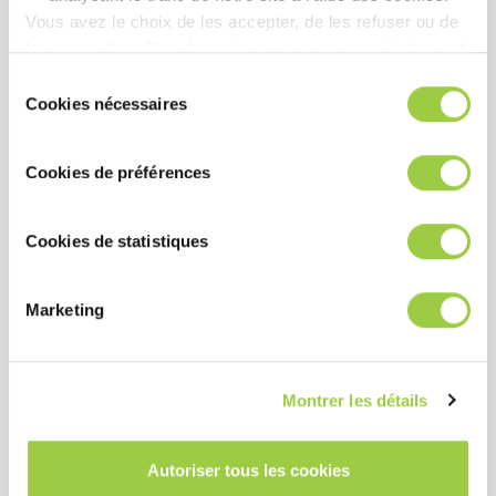
Vous avez le choix de les accepter, de les refuser ou de
产品优势
les paramétrer.​ Pas de panique, vous pourrez également
modifier à tout moment vos choix dans l'onglet Gérer les
Sélection
cookies.​ ​ ​
Cookies nécessaires
du
性能
consentement
具有热稳定和化学稳定性
Cookies de préférences
低表面张力可以对复杂几何形状的零件进行深度漂洗
清洗、漂洗和干燥时间短
Cookies de statistiques
成本
Marketing
在设备内循环使用，延长产品使用寿命
可回收再利用
Montrer les détails
与较高的沸点溶剂形成共沸以降低其沸点，从而减少
消耗
Autoriser tous les cookies