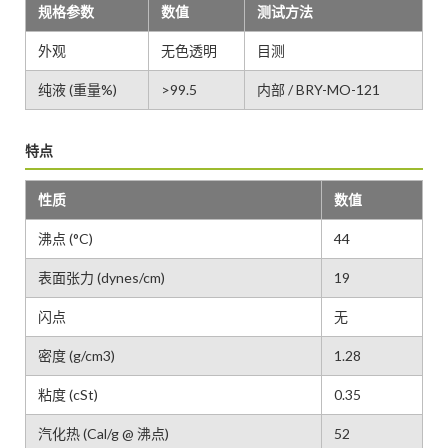
规格参数
数值
测试方法
外观
无色透明
目测
纯液 (重量%)
>99.5
内部 / BRY-MO-121
特点
性质
数值
沸点 (°C)
44
表面张力 (dynes/cm)
19
闪点
无
密度 (g/cm3)
1.28
粘度 (cSt)
0.35
汽化热 (Cal/g @ 沸点)
52