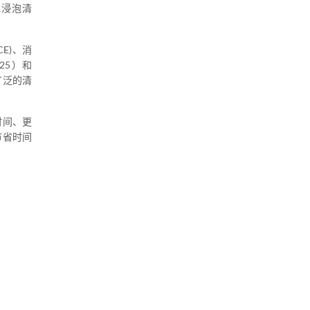
脂或浸泡清
CE)、消
225）和
于广泛的清
时间、更
节省时间