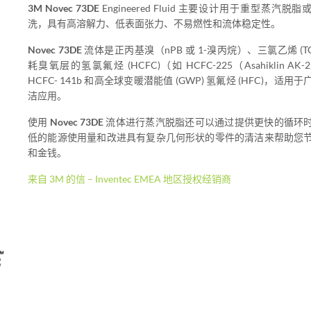
3M Novec 73DE
Engineered Fluid 主要设计用于重型蒸汽脱
洗，具有高溶解力、低表面张力、不易燃性和流体稳定性。
Novec 73DE
流体是正丙基溴（nPB 或 1-溴丙烷）、三氯乙烯 (T
耗臭氧层的氢氯氟烃 (HCFC)（如 HCFC-225（Asahiklin AK-
HCFC- 141b 和高全球变暖潜能值 (GWP) 氢氟烃 (HFC)，适用
洁应用。
使用
Novec 73DE
流体进行蒸汽脱脂还可以通过提供更快的循环
低的能源使用量和改进具有复杂几何形状的零件的清洁来帮助您
和金钱。
来自 3M 的信 – Inventec EMEA 地区授权经销商