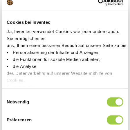
3M Novec 8200
Alternative
Cookies bei Inventec
PROMOSOLV NEO A1
Ersatzlösung für
3M
Ja, Inventec verwendet Cookies wie jeder andere auch.
Novec 8200
Sie ermöglichen es
uns, Ihnen einen besseren Besuch auf unserer Seite zu biet
Personalisierung der Inhalte und Anzeigen;
Identischer Ersatz für
PROMOSOLV DE3
die Funktionen für soziale Medien anbieten;
3M Novec 71DA
die Analyse
des Datenverkehrs auf unserer Website mithilfe von
Alternative
PROMOSOLV 70 ES
Cookies.
Ersatzlösung für
3M
Sie haben die
Novec 71DA
Wahl, diese zu akzeptieren, abzulehnen oder einzustellen.
Einwilligungsauswahl
PROMOSOLV 70 IS
Keine Panik, Sie können Ihre Auswahl auch jederzeit auf der
Notwendig
Identischer Ersatz für
PROMOSOLV DE1
Präferenzen
3M Novec 71DE