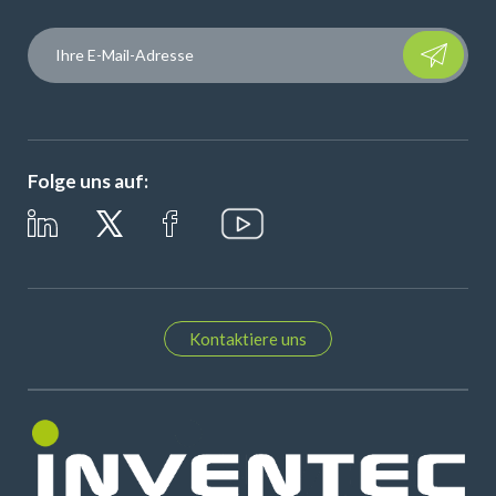
Please leave t
Folge uns auf:
Kontaktiere uns