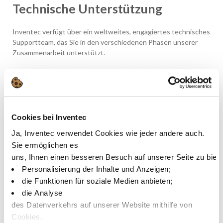
Technische Unterstützung
Inventec verfügt über ein weltweites, engagiertes technisches
Supportteam, das Sie in den verschiedenen Phasen unserer
Zusammenarbeit unterstützt.
Je nach Wunsch bieten wir Online- oder Vor-Ort-Support
das richtige Produkt für Ihre spezifischen Bedürfnisse
auszuwählen
um Sie bei der Produktqualifizierung zu unterstützen
Cookies bei Inventec
Sie bei der Ersteinrichtung Ihres Prozesses in allen Ihren
Ja, Inventec verwendet Cookies wie jeder andere auch.
weltweiten Produktionsstätten zu unterstützen
Sie ermöglichen es
um bei technischen Problemen, die während der
uns, Ihnen einen besseren Besuch auf unserer Seite zu biet
Massenproduktion jederzeit auftreten können, schnell
Personalisierung der Inhalte und Anzeigen;
reagieren zu können.
die Funktionen für soziale Medien anbieten;
die Analyse
des Datenverkehrs auf unserer Website mithilfe von
Kontaktiere uns
Cookies.