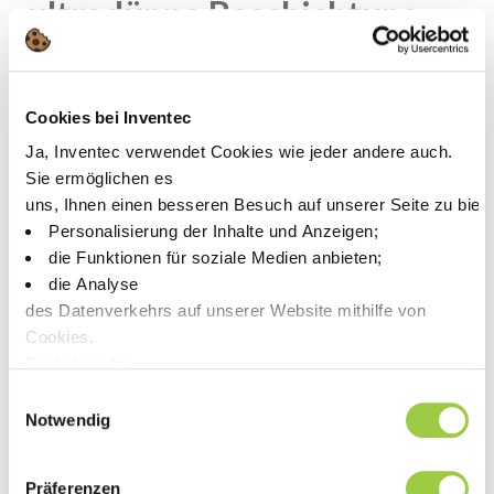
ultradünne Beschichtung
zum Schutz vor
Feuchtigkeit und
Cookies bei Inventec
Korrosion!
Ja, Inventec verwendet Cookies wie jeder andere auch.
Sie ermöglichen es
uns, Ihnen einen besseren Besuch auf unserer Seite zu biet
Personalisierung der Inhalte und Anzeigen;
die Funktionen für soziale Medien anbieten;
die Analyse
des Datenverkehrs auf unserer Website mithilfe von
Cookies.
Sie haben die
Wahl, diese zu akzeptieren, abzulehnen oder einzustellen.
Einwilligungsauswahl
Keine Panik, Sie können Ihre Auswahl auch jederzeit auf der
Notwendig
Präferenzen