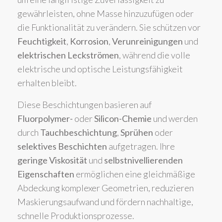
gewährleisten, ohne Masse hinzuzufügen oder
die Funktionalität zu verändern. Sie schützen vor
Feuchtigkeit
,
Korrosion
,
Verunreinigungen
und
elektrischen Leckströmen
, während die volle
elektrische und optische Leistungsfähigkeit
erhalten bleibt.
Diese Beschichtungen basieren auf
Fluorpolymer-
oder
Silicon-Chemie
und werden
durch
Tauchbeschichtung
,
Sprühen
oder
selektives Beschichten
aufgetragen. Ihre
geringe Viskosität
und
selbstnivellierenden
Eigenschaften
ermöglichen eine gleichmäßige
Abdeckung komplexer Geometrien, reduzieren
Maskierungsaufwand und fördern nachhaltige,
schnelle Produktionsprozesse.