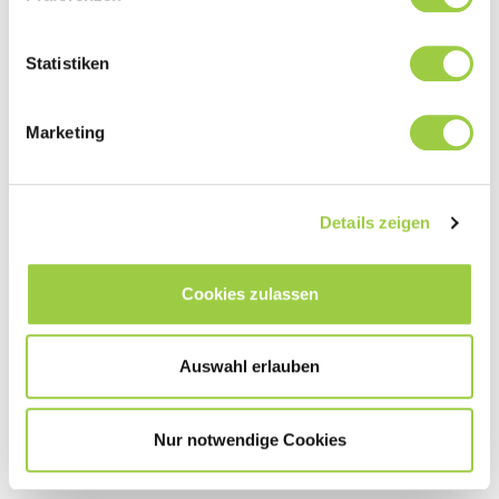
Statistiken
Marketing
PROMOSOLV COAT UT10
Details zeigen
Ultradünne hydrophobe und oleophobe Beschichtung
Tauch- und Sprühverfahren
Cookies zulassen
Einfacher und schneller Prozess
In verschiedenen Verdünnungen erhältlich
Auswahl erlauben
Ersatz für 3M Novec 1700
Nur notwendige Cookies
Mehr erfaren