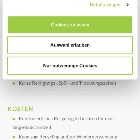
Details zeigen
Cookies zulassen
PERFORMANCE
Thermisch und chemisch stabil im Gebrauch
Auswahl erlauben
Die sehr geringe Oberflächenspannung ermöglicht
die Tiefenreinigung und Spülung von Teilen mit
komplexer Geometrie
Nur notwendige Cookies
Erhöhte Solvenzkraft
Kurze Reinigungs-, Spül- und Trocknungszeiten
KOSTEN
Kontinuierliches Recycling in Geräten für eine
langeBadstandzeit
Kann zum Recycling und zur Wiederverwendung