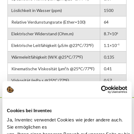
Löslichkeit in Wasser (ppm)
1500
Relative Verdunstungsrate (Ether=100)
64
Elektrischer Widerstand (Ohm.m)
8.7×10⁶
Elektrische Leitfähigkeit (µS/m @23°C/73°F)
1.1×10⁻¹
Wärmeleitfähigkeit (W/K @25°C/77°F)
0.135
Kinematische Viskosität (µm²/s @25°C/77°F)
0.41
Viskosität (mPa.s @25°C/77°F)
0.57
Cookies bei Inventec
Dies ist ein
Produkt
Ja, Inventec verwendet Cookies wie jeder andere auch.
HAUPTAKTEURE, DIE DIE AUSWIRKUNGEN VERRINGERN:
Sie ermöglichen es