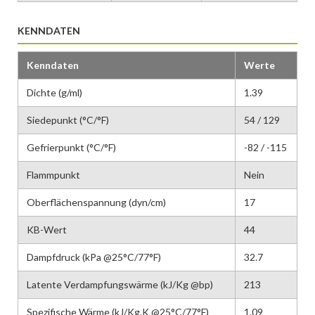
KENNDATEN
Kenndaten
Werte
Dichte (g/ml)
1.39
Siedepunkt (°C/°F)
54 / 129
Gefrierpunkt (°C/°F)
-82 / -115
Flammpunkt
Nein
Oberflächenspannung (dyn/cm)
17
KB-Wert
44
Dampfdruck (kPa @25°C/77°F)
32.7
Latente Verdampfungswärme (kJ/Kg @bp)
213
Spezifische Wärme (kJ/Kg.K @25°C/77°F)
1.09