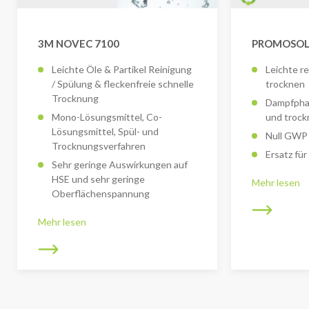
3M NOVEC 7100
PROMOSOL
Leichte Öle & Partikel Reinigung
Leichte r
/ Spülung & fleckenfreie schnelle
trocknen
Trocknung
Dampfphas
Mono-Lösungsmittel, Co-
und troc
Lösungsmittel, Spül- und
Null GWP 
Trocknungsverfahren
Ersatz fü
Sehr geringe Auswirkungen auf
HSE und sehr geringe
Mehr lesen
Oberflächenspannung
Mehr lesen