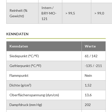
Intern /
Reinheit (%
BRY-MO-
> 99,5
> 99,0
Gewicht)
121
KENNDATEN
Kenndaten
Werte
Siedepunkt (°C/°F)
61 / 142
Gefrierpunkt (°C/°F)
-135 / -211
Flammpunkt
Nein
Dichte (g/cm³)
1,52
Oberflächenspannung (dyn/cm)
13,6
Dampfdruck (mm Hg)
202