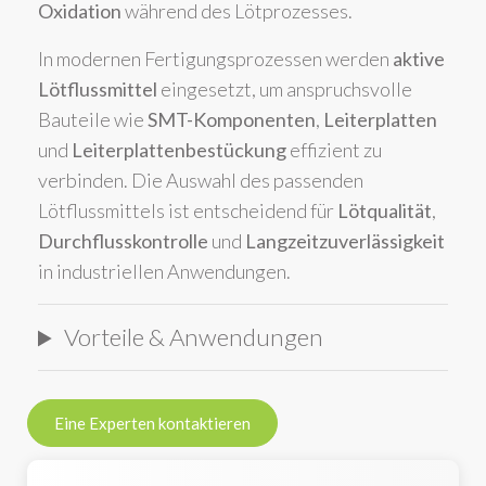
Oxidation
während des Lötprozesses.
In modernen Fertigungsprozessen werden
aktive
Lötflussmittel
eingesetzt, um anspruchsvolle
Bauteile wie
SMT-Komponenten
,
Leiterplatten
und
Leiterplattenbestückung
effizient zu
verbinden. Die Auswahl des passenden
Lötflussmittels ist entscheidend für
Lötqualität
,
Durchflusskontrolle
und
Langzeitzuverlässigkeit
in industriellen Anwendungen.
Vorteile & Anwendungen
Eine Experten kontaktieren