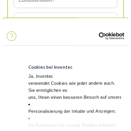
Lötflussmitteln?
Wie verbessern
tacky Lötflussmittel
das Selektivlöten?
Kann man INVENTEC
Lötflussmittel
für Wellenlöten verwenden?
Cookies bei Inventec
Ja, Inventec
Wie tragen wasserbasierte
verwendet Cookies wie jeder andere auch.
Lötflussmittel
zur Nachhaltigkeit bei?
Sie ermöglichen es
uns, Ihnen einen besseren Besuch auf unserer Sei
Welche Faktoren beeinflussen die
Personalisierung der Inhalte und Anzeigen;
Leistung von
Lötflussmittel
?
die Funktionen für soziale Medien anbieten;