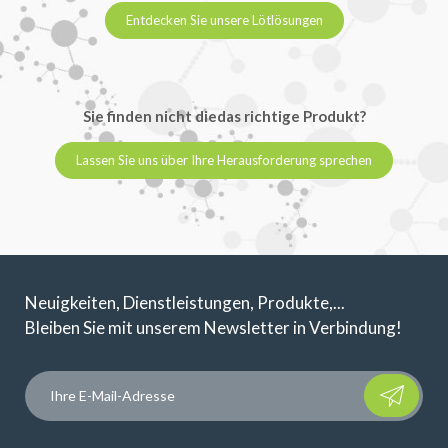
Entdecken Sie unsere Lötlösungen
Sie finden nicht diedas richtige Produkt?
Lassen Sie uns über Ihre Herausforderung sprechen
Neuigkeiten, Dienstleistungen, Produkte,...
Bleiben Sie mit unserem Newsletter in Verbindung!
Please leave t