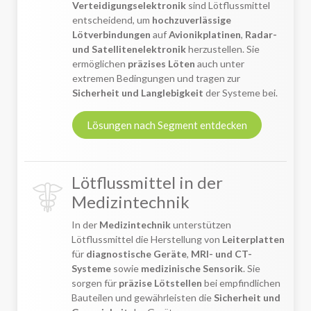
Verteidigungselektronik
sind Lötflussmittel
entscheidend, um
hochzuverlässige
Lötverbindungen
auf
Avionikplatinen
,
Radar-
und Satellitenelektronik
herzustellen. Sie
ermöglichen
präzises Löten
auch unter
extremen Bedingungen und tragen zur
Sicherheit und Langlebigkeit
der Systeme bei.
Lösungen nach Segment entdecken
Lötflussmittel in der
Medizintechnik
In der
Medizintechnik
unterstützen
Lötflussmittel die Herstellung von
Leiterplatten
für
diagnostische Geräte
,
MRI- und CT-
Systeme
sowie
medizinische Sensorik
. Sie
sorgen für
präzise Lötstellen
bei empfindlichen
Bauteilen und gewährleisten die
Sicherheit und