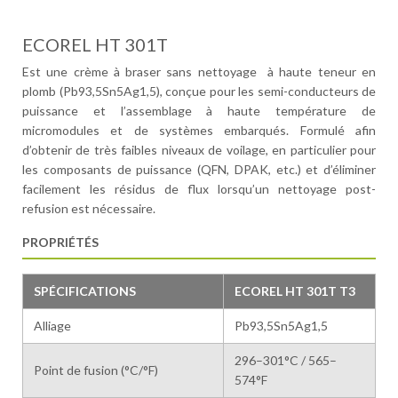
ECOREL HT 301T
Est une crème à braser sans nettoyage à haute teneur en
plomb (Pb93,5Sn5Ag1,5), conçue pour les semi-conducteurs de
puissance et l’assemblage à haute température de
micromodules et de systèmes embarqués. Formulé afin
d’obtenir de très faibles niveaux de voilage, en particulier pour
les composants de puissance (QFN, DPAK, etc.) et d’éliminer
facilement les résidus de flux lorsqu’un nettoyage post-
refusion est nécessaire.
PROPRIÉTÉS
SPÉCIFICATIONS
ECOREL HT 301T T3
Alliage
Pb93,5Sn5Ag1,5
296–301°C / 565–
Point de fusion (°C/°F)
574°F