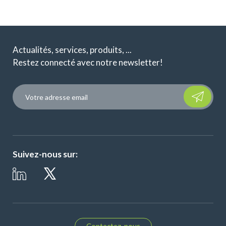
Actualités, services, produits, ...
Restez connecté avec notre newsletter!
Please leave t
Suivez-nous sur: