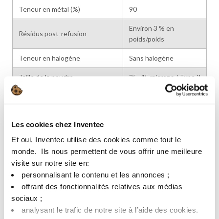
Teneur en métal (%)
90
Environ 3 % en
Résidus post-refusion
poids/poids
Teneur en halogène
Sans halogène
Taille de la poudre
25–45 microns / Type 3
Viscosité pompe à spirale (Pa.s
Typique 75
25°C)
*L’équipement utilisé pour tester la viscosité de la pompe spirale est un
Les cookies chez Inventec
appareil Malcom, avec une vitesse de rotation de 10 tr/min.
Et oui, Inventec utilise des cookies comme tout le
monde. ​ Ils nous permettent de vous offrir une meilleure
CARACTÉRISTIQUES
visite sur notre site en:​
personnalisant le contenu et les annonces ;​
MÉTHODE
CARACTÉRISTIQUES
VALEURS
D’ESSAI
offrant des fonctionnalités relatives aux médias
sociaux ; ​
Classement des flux
ROL0
ANSI/J-STD-004
analysant le trafic de notre site à l’aide des cookies.​