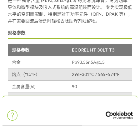
是一种高铅含量 (Pb93,5Sn5Ag1,5) 的免清洗焊膏，专为功率半
导体和微型模块及嵌入式系统的高温组装而设计。 专为实现极低
水平的空洞而配制，特别是对于功率元件（QFN、DPAK 等），
并在需要回流后清洗时轻松去除助焊剂残留物。
规格参数
规格参数
ECOREL HT 301T T3
合金
Pb93,5Sn5Ag1,5
熔点（°C/°F）
296–301°C / 565–574°F
金属含量(%)
90
助焊剂残留
约 3% w/w
卤素含量
无卤
粉径大小
25–45 微米 / 3 号粉
螺旋泵粘度 (Pa.s 25°C)
典型值 75