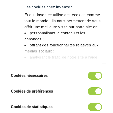
*用于测试螺旋泵粘度的设备为 Malcom，转速为 10 rpm。
Les cookies chez Inventec
特点
Et oui, Inventec utilise des cookies comme
tout le monde. ​ Ils nous permettent de vous
性质
数值
测试方法
offrir une meilleure visite sur notre site en:​
personnalisant le contenu et les
助焊剂分级
ROL0
ANSI/J-STD-004
annonces ;​
offrant des fonctionnalités relatives aux
助焊剂分级
113
ISO 9454
médias sociaux ; ​
锡球测试
通过
ANSI/J-STD-005
analysant le trafic de notre site à l’aide
des cookies.​
铜镜测试
通过
ANSI/J-STD-004
Vous avez le choix de les accepter, de les
Sélection
refuser ou de les paramétrer.​ Pas de
铜腐蚀
通过
ANSI/J-STD-004
Cookies nécessaires
du
panique, vous pourrez également modifier à
consentement
SIR (IPC)
通过
ANSI/J-STD-004
tout moment vos choix dans l'onglet Gérer
Cookies de préférences
les cookies.​ ​ ​
SIR (Bellcore)
通过
Bellcore
电迁移 (IPC /
ANSI/J-STD-004 /
Cookies de statistiques
通过
Bellcore)
Bellcore