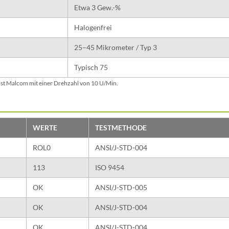
Etwa 3 Gew.-%
Halogenfrei
25–45 Mikrometer / Typ 3
Typisch 75
ist Malcom mit einer Drehzahl von 10 U/Min.
WERTE
TESTMETHODE
ROL0
ANSI/J-STD-004
113
ISO 9454
OK
ANSI/J-STD-005
OK
ANSI/J-STD-004
OK
ANSI/J-STD-004