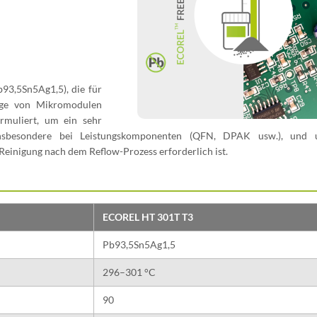
b93,5Sn5Ag1,5), die für
tage von Mikromodulen
rmuliert, um ein sehr
insbesondere bei Leistungskomponenten (QFN, DPAK usw.), und
 Reinigung nach dem Reflow-Prozess erforderlich ist.
ECOREL HT 301T T3
Pb93,5Sn5Ag1,5
296–301 °C
90