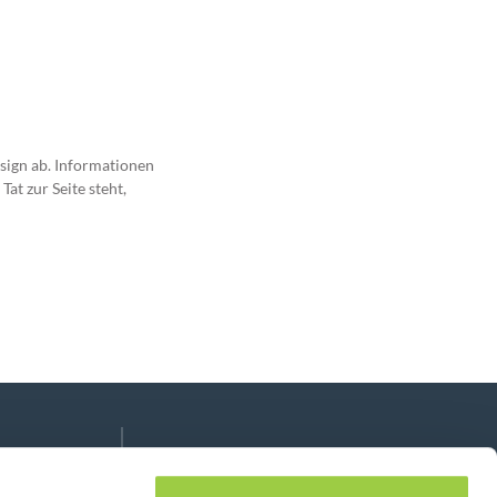
sign ab. Informationen
at zur Seite steht,
Folge uns auf:
lease leave this field empty.