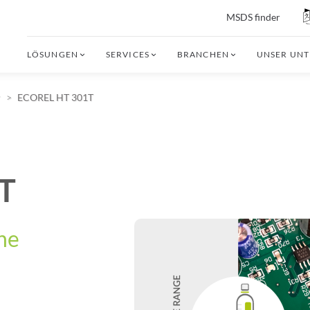
MSDS finder
LÖSUNGEN
SERVICES
BRANCHEN
UNSER UN
r
ECOREL HT 301T
T
ohe