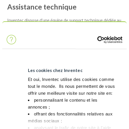
Assistance technique
Inventec dispose d’une équipe de support technique dédiée au
niveau mondial pour vous aider tout au long des différentes
étapes de notre coopération.
En fonction de votre demande, nous fournissons une
assistance en ligne ou sur site
de sélectionner le bon produit en fonction de vos besoins
spécifiques,
Les cookies chez Inventec
pour vous aider dans votre processus de qualification des
Et oui, Inventec utilise des cookies comme
produits,
tout le monde. ​ Ils nous permettent de vous
pour vous guider dans la mise en place initiale de votre
offrir une meilleure visite sur notre site en:​
processus dans tous vos sites de production à travers le
personnalisant le contenu et les
monde,
annonces ;​
pour fournir une réponse rapide aux problèmes techniques
offrant des fonctionnalités relatives aux
qui peuvent survenir à tout moment de la production en
médias sociaux ; ​
série.
analysant le trafic de notre site à l’aide