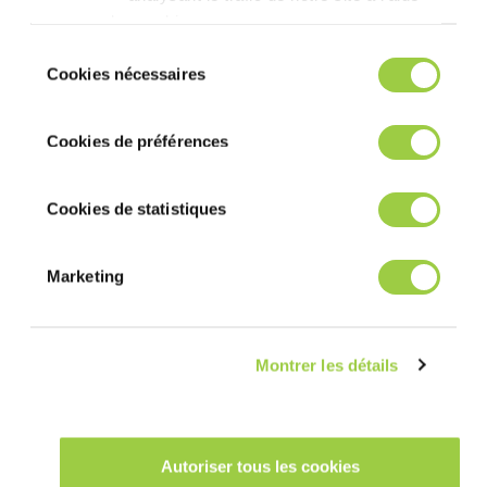
des cookies.​
Vous avez le choix de les accepter, de les
Contactez-nous
Sélection
refuser ou de les paramétrer.​ Pas de
Cookies nécessaires
du
panique, vous pourrez également modifier à
consentement
tout moment vos choix dans l'onglet Gérer
Cookies de préférences
les cookies.​ ​ ​
Cookies de statistiques
Marketing
Montrer les détails
Autoriser tous les cookies