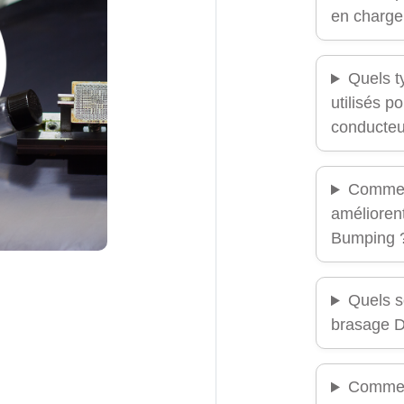
en charge
Quels t
utilisés p
conducteu
Commen
améliorent
Bumping 
Quels so
brasage D
Comment