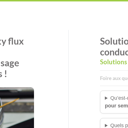
y flux
Soluti
conduc
asage
Solutions
 !
Foire aux qu
Qu’est-
pour sem
Quels p