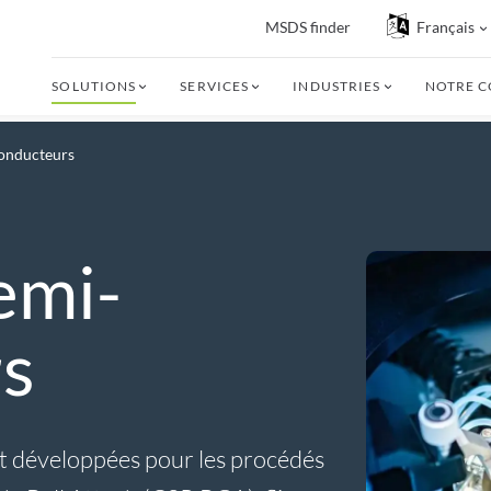
MSDS finder
Français
SOLUTIONS
SERVICES
INDUSTRIES
NOTRE 
conducteurs
emi-
s
t développées pour les procédés