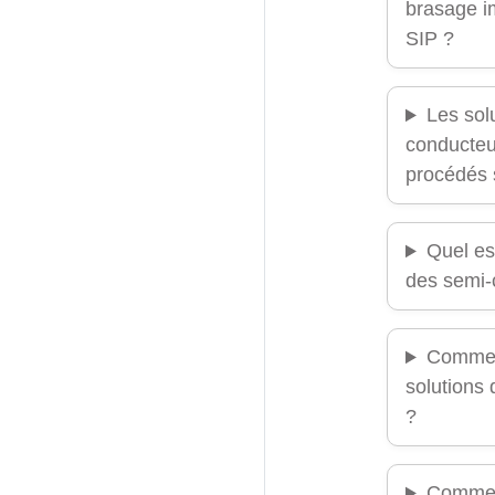
brasage i
SIP ?
Les sol
conducteu
procédés 
Quel es
des semi-
Comment
solutions
?
Commen