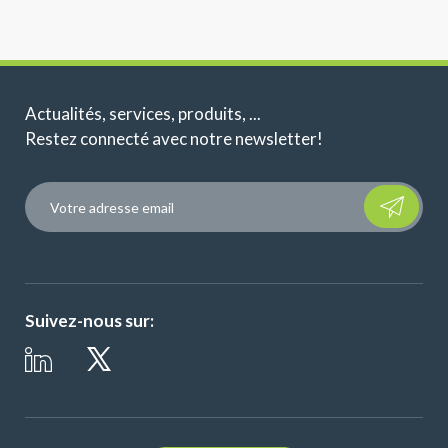
Actualités, services, produits, ...
Restez connecté avec notre newsletter!
Please leave t
Suivez-nous sur: