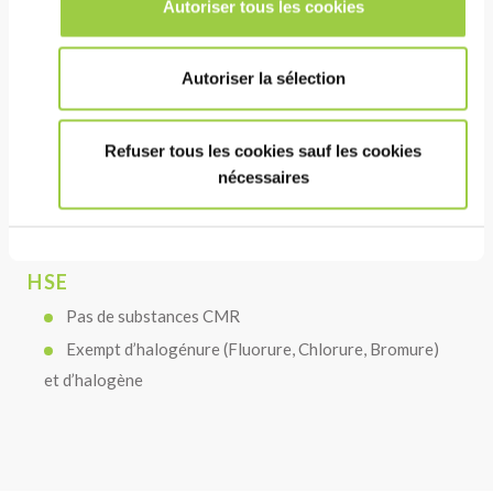
Bono
Autoriser tous les cookies
Autoriser la sélection
COÛT
Permet d’éviter les défaillances prématurées de
Refuser tous les cookies sauf les cookies
votre assemblage électronique.
nécessaires
Aucun nettoyage des résidus de flux n’est nécessaire
HSE
Pas de substances CMR
Exempt d’halogénure (Fluorure, Chlorure, Bromure)
et d’halogène