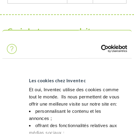
Ceci n'est pas un produit
Bien qu’il soit entièrement conforme aux réglementations en
matière de sécurité et d’environnement, ce produit ne répond
pas à nos critères stricts pour être étiqueté comme produit
GREENWAY.
Les cookies chez Inventec
VOUS RECHERCHEZ UNE SOLUTION PLUS DURABLE ?
Et oui, Inventec utilise des cookies comme
ALTERNATIVE GREENWAY
tout le monde. ​ Ils nous permettent de vous
offrir une meilleure visite sur notre site en:​
Nous ne disposons pas actuellement d’une alternative
personnalisant le contenu et les
Greenway, mais notre objectif est d’en développer une dans un
annonces ;​
avenir proche. Si vous souhaitez que nous donnions la priorité
offrant des fonctionnalités relatives aux
au développement d’une alternative Greenway, n’hésitez pas à
médias sociaux ; ​
nous contacter.