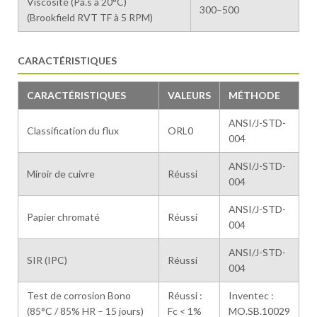
Viscosité (Pa.s à 20°C)
300–500
(Brookfield RVT TF à 5 RPM)
CARACTÉRISTIQUES
CARACTÉRISTIQUES
VALEURS
MÉTHODE
ANSI/J-STD-
Classification du flux
ORL0
004
ANSI/J-STD-
Miroir de cuivre
Réussi
004
ANSI/J-STD-
Papier chromaté
Réussi
004
ANSI/J-STD-
SIR (IPC)
Réussi
004
Test de corrosion Bono
Réussi :
Inventec :
(85°C / 85% HR – 15 jours)
Fc < 1%
MO.SB.10029