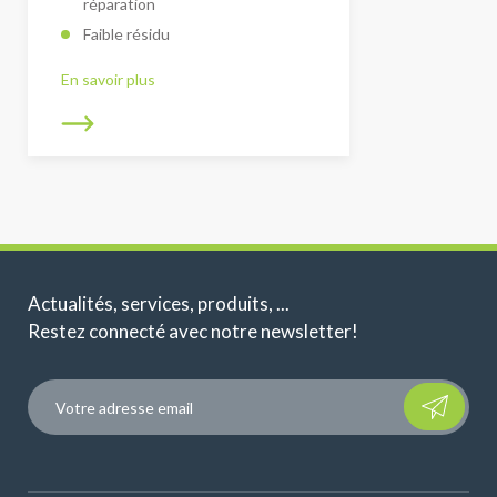
réparation
Faible résidu
En savoir plus
Actualités, services, produits, ...
Restez connecté avec notre newsletter!
Please leave t