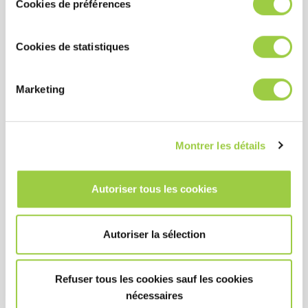
Cookies de préférences
PERFORMANCE
Cookies de statistiques
Flux collant à haute viscosité pour maintenir les
composants fermement en place.
Marketing
Résidus non corrosifs
Montrer les détails
COÛT
Processus stable grâce à l’application de grands
volumes reproductibles de flux.
Autoriser tous les cookies
aucun nettoyage de résidus de flux nécessaire
Autoriser la sélection
HSE
Refuser tous les cookies sauf les cookies
Pas de substances CMR
nécessaires
Exempt d’halogénure (fluorure, chlorure, bromure) et