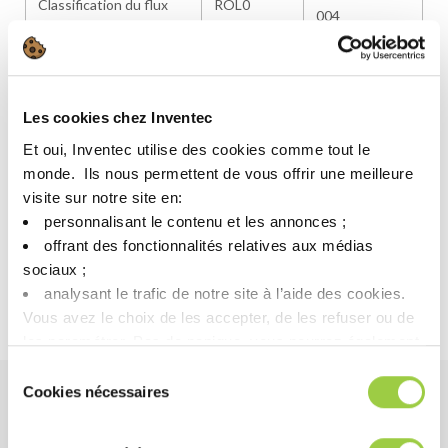
Classification du flux
ROL0
004
Résistance d’isolement
ANSI/J-STD-
de surface /
Passe
004
Électromigration (IPC)
Les cookies chez Inventec
Test BONO
Passe : Fc <
Inventec
Et oui, Inventec utilise des cookies comme tout le
85°C / 85% HR – 15
1%
MO.SB.10029
monde. ​ Ils nous permettent de vous offrir une meilleure
jours
visite sur notre site en:​
ANSI/J-STD-
personnalisant le contenu et les annonces ;​
Papier chromate
Passe
004
offrant des fonctionnalités relatives aux médias
sociaux ; ​
ANSI/J-STD-
Miroir de cuivre
Passe
analysant le trafic de notre site à l’aide des cookies.​
004
Vous avez le choix de les accepter, de les refuser ou de
les paramétrer.​ Pas de panique, vous pourrez également
modifier à tout moment vos choix dans l'onglet Gérer les
Sélection
cookies.​ ​ ​
Cookies nécessaires
du
consentement
Avantages