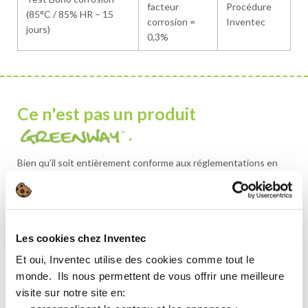
facteur
Procédure
(85°C / 85% HR – 15
corrosion =
Inventec
jours)
0,3%
Ce n'est pas un produit
.
Bien qu’il soit entièrement conforme aux réglementations en
matière de sécurité et d’environnement, ce produit ne répond
pas à nos critères stricts pour être étiqueté comme produit
GREENWAY.
VOUS RECHERCHEZ UNE SOLUTION PLUS DURABLE ?
Les cookies chez Inventec
Et oui, Inventec utilise des cookies comme tout le
ALTERNATIVE GREENWAY
monde. ​ Ils nous permettent de vous offrir une meilleure
ECOFREC 303
visite sur notre site en:​
ECOFREC 320