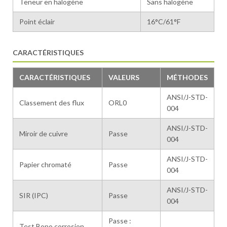
Teneur en halogène
Sans halogène
Point éclair
16°C/61°F
CARACTÉRISTIQUES
CARACTÉRISTIQUES
VALEURS
MÉTHODES
ANSI/J-STD-
Classement des flux
ORL0
004
ANSI/J-STD-
Miroir de cuivre
Passe
004
ANSI/J-STD-
Papier chromaté
Passe
004
ANSI/J-STD-
SIR (IPC)
Passe
004
Passe :
Test Bono corrosion