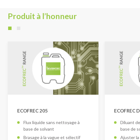
Produit à l’honneur
ECOFREC 205
ECOFREC D
Flux liquide sans nettoyage à
Diluant de
base de solvant
base de s
Brasage à la vague et sélectif
Ajuster la