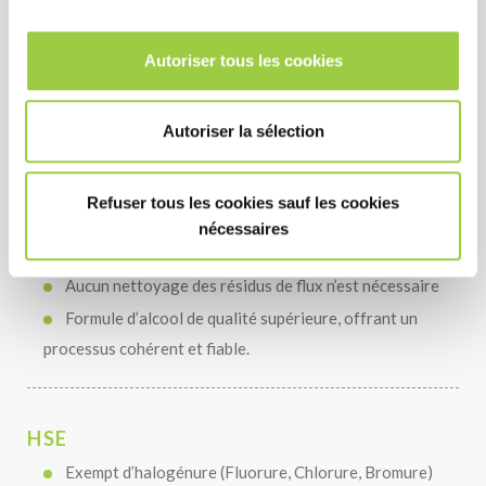
billes de soudure
Valeurs élevées du SIR et réussite du test de
Autoriser tous les cookies
corrosion BONO
Excellent résultat au test de précision
Autoriser la sélection
COÛT
Refuser tous les cookies sauf les cookies
Permet d’éviter les défaillances prématurées de
nécessaires
votre assemblage électronique.
Aucun nettoyage des résidus de flux n’est nécessaire
Formule d’alcool de qualité supérieure, offrant un
processus cohérent et fiable.
HSE
Exempt d’halogénure (Fluorure, Chlorure, Bromure)