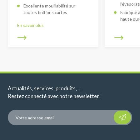
l’évaporat
Excellente mouillabilité sur
toutes finitions cartes
Fabriqué à
haute pur
En savoir plus
Actualités, services, produits, ...
Restez connecté avec notre newsletter!
Please leave t