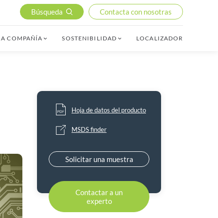
Búsqueda
Contacta con nosotras
RA COMPAÑÍA
SOSTENIBILIDAD
LOCALIZADOR
Hoja de datos del producto
MSDS finder
Solicitar una muestra
Contactar a un
experto