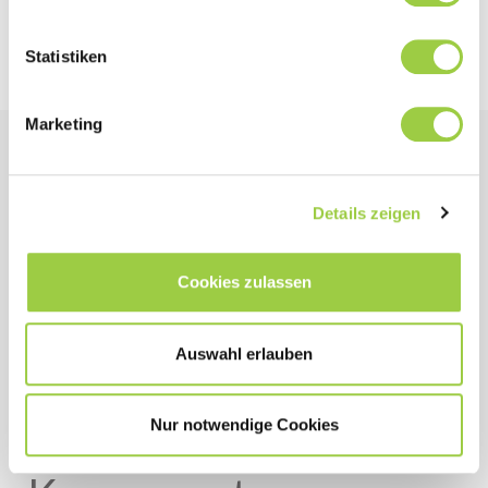
Weitere Reinigungsverfahren anzeigen
Statistiken
Marketing
Spül‑ und
Details zeigen
Trocknungslösungen:
Umweltfreundliche
Cookies zulassen
Lösungen für
Auswahl erlauben
elektronische &
Nur notwendige Cookies
mechanische