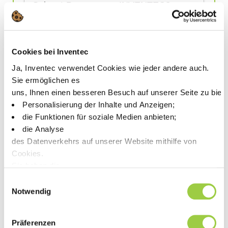
Solvent-Prozess von INVENTEC?
Wie verhindern
Cookies bei Inventec
Trocknungslösungsmittel
Wasserflecken und Rückstände
?
Ja, Inventec verwendet Cookies wie jeder andere auch.
Sie ermöglichen es
uns, Ihnen einen besseren Besuch auf unserer Seite zu biet
Können diese Lösungsmittel in
Personalisierung der Inhalte und Anzeigen;
automatisierte Anlagen integriert
die Funktionen für soziale Medien anbieten;
die Analyse
werden?
des Datenverkehrs auf unserer Website mithilfe von
Cookies.
Wie stellt INVENTEC die
Sie haben die
Wahl, diese zu akzeptieren, abzulehnen oder einzustellen.
Prozesssicherheit seiner
Einwilligungsauswahl
Keine Panik, Sie können Ihre Auswahl auch jederzeit auf der
Notwendig
Trocknungsmittel sicher?
Präferenzen