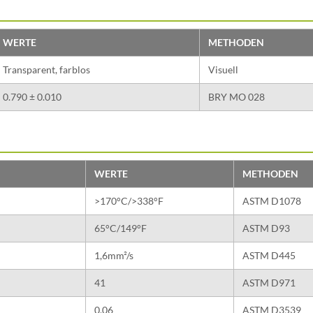
WERTE
METHODEN
Transparent, farblos
Visuell
0.790 ± 0.010
BRY MO 028
WERTE
METHODEN
>170°C/>338°F
ASTM D1078
65°C/149°F
ASTM D93
1,6mm²/s
ASTM D445
41
ASTM D971
0,06
ASTM D3539