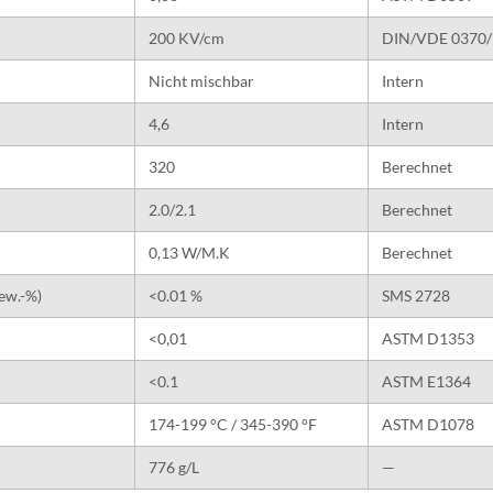
200 KV/cm
DIN/VDE 0370/
Nicht mischbar
Intern
4,6
Intern
320
Berechnet
2.0/2.1
Berechnet
0,13 W/M.K
Berechnet
ew.-%)
<0.01 %
SMS 2728
<0,01
ASTM D1353
<0.1
ASTM E1364
174-199 °C / 345-390 °F
ASTM D1078
776 g/L
—