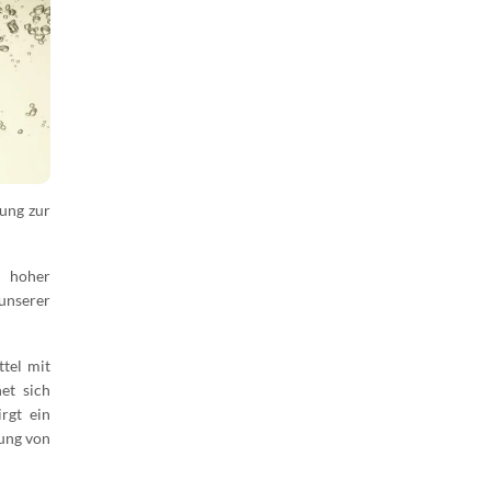
lung zur
r hoher
unserer
tel mit
et sich
rgt ein
nung von