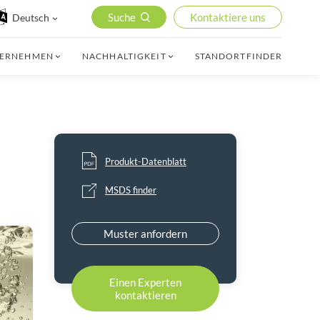
Suche
Kontaktiere uns
Deutsch
TERNEHMEN
NACHHALTIGKEIT
STANDORTFINDER
Produkt-Datenblatt
MSDS finder
Muster anfordern
Einen Experten
kontaktieren