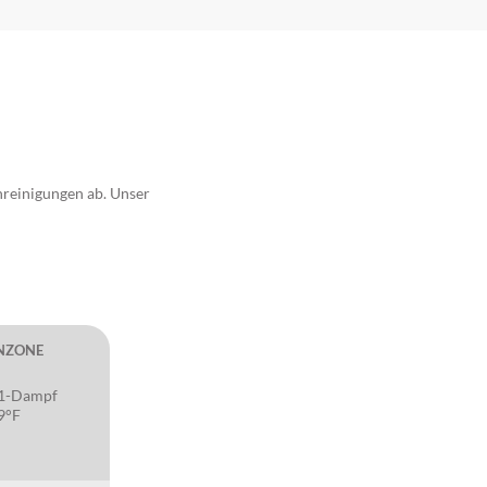
nreinigungen ab. Unser
NZONE
R1-Dampf
9°F