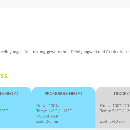
sbedingungen, Ausrüstung, gewünschter Reinigungszeit und Art der Veru
ESS
V NEO A1
PROMOSOLV NEO A1
TROCKE
Konz.: 100%
Konz.: 100% D
29°F
Temp: 44°C / 111°F
Temp: 54°C / 12
US: optional
Zeit: 2-5 min
Zeit: 5-60 sek