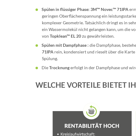
Spülen in flüssiger Phase:
3M™ Novec™ 71IPA
erm
geringen Oberflächenspannung ein leistungsstark
komplexer Geometrie. Tatsächlich dringt es in sehr
ein Wassermolekül nicht gelangen kann, um die vo
von
Topklean™ EL 20
zu gewährleisten.
Spülen mit Dampfphase :
die Dampfphase, besteh
71IPA
rein, kondensiert und rieselt über die Karte
Spülung.
Die
Trocknung
erfolgt in der Dampfphase und wird 
WELCHE VORTEILE BIETET I