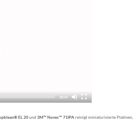
02:47
opklean® EL 20
und
3M™ Novec™ 71IPA
reinigt miniaturisierte Platinen