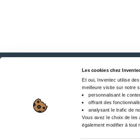
Les cookies chez Invente
新闻、服务、产品、..
Et oui, Inventec utilise de
与我们的时事通讯保持联系！
meilleure visite sur notre si
personnalisant le conte
offrant des fonctionnali
analysant le trafic de no
Vous avez le choix de les 
站点地图
également modifier à tout m