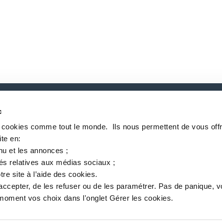
c
P
s cookies comme tout le monde. ​ Ils nous permettent de vous offr
te en:​
nu et les annonces ;​
tés relatives aux médias sociaux ; ​
tre site à l’aide des cookies.​
accepter, de les refuser ou de les paramétrer.​ Pas de panique, 
关于Inventec
服务定位
新闻
MSDS finder
中文
oment vos choix dans l'onglet Gérer les cookies.​ ​ ​