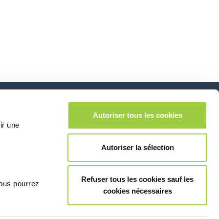
在社交媒体上关注我
Autoriser tous les cookies
lease leave this field empty.
们
ir une
Autoriser la sélection
Refuser tous les cookies sauf les
vous pourrez
cookies nécessaires
联系我们