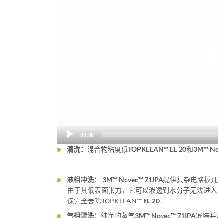
放
器
00:00
清洗：
混合物粘度低
TOPKLEAN™ EL 20
和
3M™ No
液相冲洗：
3M™ Novec™ 71IPA
提供复杂电路板几
由于其低表面张力，它可以渗透到水分子无法进入
保完全去除TOPKLEAN
™ EL 20
.
气相漂洗：
纯净的蒸气
3M™ Novec™ 71IPA
凝结并