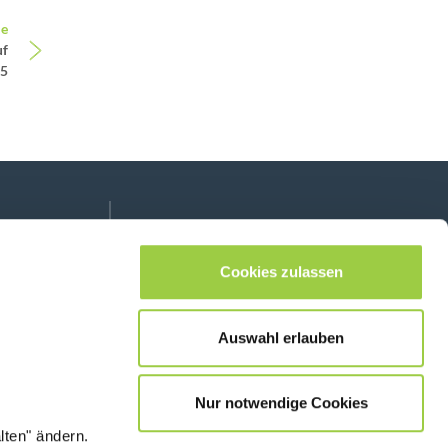
le
uf
25
Folge uns auf:
lease leave this field empty.
Cookies zulassen
Auswahl erlauben
Kontaktiere uns
Nur notwendige Cookies
lten" ändern.