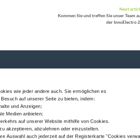
Next artic
Kommen Sie und treffen Sie unser Team a
der InnoElectro 
P
ndung!
okies wie jeder andere auch. Sie ermöglichen es
 Besuch auf unserer Seite zu bieten, indem:
nhalte und Anzeigen;
iale Medien anbieten;
erkehrs auf unserer Website mithilfe von Cookies.
ec
Standorte
Nachrichten
MSDS finder
Deutsch
zu akzeptieren, abzulehnen oder einzustellen.
hre Auswahl auch jederzeit auf der Registerkarte "Cookies verwa