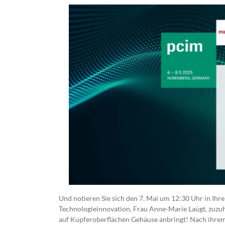
Und notieren Sie sich den 7. Mai um 12:30 Uhr in Ihr
Technologieinnovation, Frau Anne-Marie Laügt, zuzuhö
auf Kupferoberflächen Gehäuse anbringt! Nach ihrem 