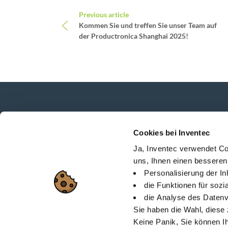
Beitrags-Navigation
Previous article
Kommen Sie und treffen Sie unser Team auf
der Productronica Shanghai 2025!
Neuigkeiten, Dienstleistungen, Produkte,...
Cookies bei Inventec
Bleiben Sie mit unserem Newsletter in Verbi
Ja, Inventec verwendet Co
uns, Ihnen einen besseren
Personalisierung der I
die Funktionen für soz
die Analyse des Datenv
Lageplan
Über Invent
Sie haben die Wahl, diese 
Keine Panik, Sie können I