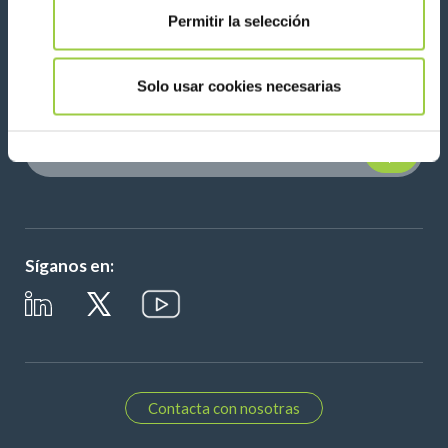
Permitir la selección
Novedades, servicios, productos, ...
¡Manténgase conectado con nuestro boletín de
noticias!
Solo usar cookies necesarias
Please leave t
Síganos en:
Contacta con nosotras