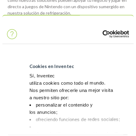
cómo nuestras soluciones pueden apoyar tu negocio y jugar en
directo a juegos de Nintendo con un dispositivo sumergido en
nuestra solución de refrigeración.
Cookies en Inventec
Sí, Inventec
utiliza cookies como todo el mundo.
Nos permiten ofrecerle una mejor visita
Y anote en su agenda el 7 de mayo a las 12:30 para venir a
a nuestro sitio por:
escuchar a nuestra Vicepresidenta de Innovación Tecnológica
personalizar el contenido y
Estratégica, Anne-Marie Laügt, que hablará sobre la fijación
asistida a baja presión de paquetes con pasta de sinterización
los anuncios;
de plata sobre una superficie de cobre. Anne-Marie Laügt
ofreciendo funciones de redes sociales;
estará a su disposición para responder a sus preguntas
después de su intervención.
analizar el tráfico en nuestro sitio web utilizando 