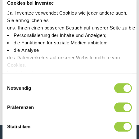
Das Inventec Team wird auf der Productronica Shanghai
Cookies bei Inventec
vertreten sein: eine der wichtigsten Veranstaltungen für die
Ja, Inventec verwendet Cookies wie jeder andere auch.
Elektronikindustrie. Besuchen Sie uns am Hall E4 Stand 4122
vom 26. bis 28. März im Shanghai New International Expo
Sie ermöglichen es
Center, China!
uns, Ihnen einen besseren Besuch auf unserer Seite zu biet
Personalisierung der Inhalte und Anzeigen;
die Funktionen für soziale Medien anbieten;
die Analyse
des Datenverkehrs auf unserer Website mithilfe von
Cookies.
Sie haben die
Wahl, diese zu akzeptieren, abzulehnen oder einzustellen.
Einwilligungsauswahl
Beitrags-Navigation
Previous article
Next article
Keine Panik, Sie können Ihre Auswahl auch jederzeit auf der
Notwendig
Kommen Sie und
Kommen Sie und
treffen Sie unser
treffen Sie unser
Team auf der IPC
Team auf der
Präferenzen
Apex Expo 2025!
PCIM 25
Statistiken