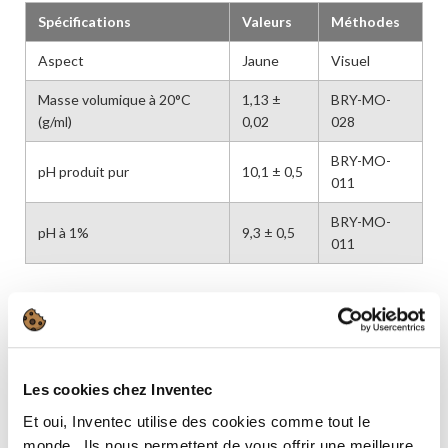
Spécifications
Valeurs
Méthodes
Aspect
Jaune
Visuel
Masse volumique à 20°C
1,13 ±
BRY-MO-
(g/ml)
0,02
028
BRY-MO-
pH produit pur
10,1 ± 0,5
011
BRY-MO-
pH à 1%
9,3 ± 0,5
011
CARACTÉRISTIQUES
Caractéristiques
Valeurs
Les cookies chez Inventec
Solubilité à l’eau
Totale
Et oui, Inventec utilise des cookies comme tout le
Indice de réfraction à 20°C
1,42
monde. ​ Ils nous permettent de vous offrir une meilleure