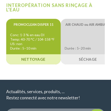
INTEROPÉRATION SANS RINÇAGE À
L’EAU
PROMOCLEAN DISPER 11
AIR CHAUD ou AIR AMBIANT
Conc: 1-3 % en eau DI
Temp: 40-70 °C / 104-158 °F
US: non
Durée : 5–10 min
Durée : 5–20 min
NETTOYAGE
SÉCHAGE
Actualités, services, produits, ...
Restez connecté avec notre newsletter!