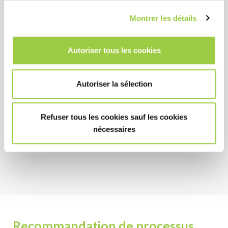
concentration
Montrer les détails
Longue durée de vie des bains
Peut être utilisé en production et en maintenance
Autoriser tous les cookies
HSE
Autoriser la sélection
Non-toxique et sans substances CMR
Faible impact environnemental : peut être utilisé
Refuser tous les cookies sauf les cookies
sans rinçage, ce qui réduit la consommation d’eau.
nécessaires
Ininflammable
Recommandation de processus