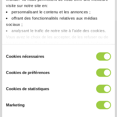
visite sur notre site en:​
Tension de surface à 1% (dynes / cm)
36
personnalisant le contenu et les annonces ;​
offrant des fonctionnalités relatives aux médias
sociaux ; ​
analysant le trafic de notre site à l’aide des cookies.​
Vous avez le choix de les accepter, de les refuser ou de
Avantages
les paramétrer.​ Pas de panique, vous pourrez également
modifier à tout moment vos choix dans l'onglet Gérer les
Sélection
PERFORMANCE
cookies.​ ​ ​
Cookies nécessaires
du
Nettoie efficacement de nombreux métaux, y
consentement
compris les métaux très sensibles.
Cookies de préférences
Protège les alliages ferreux contre la corrosion
après le nettoyage.
Cookies de statistiques
Marketing
COÛT
Pouvoir nettoyant élevé même à faible