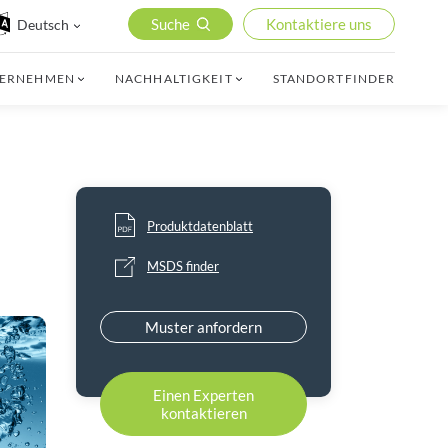
Suche
Kontaktiere uns
Deutsch
TERNEHMEN
NACHHALTIGKEIT
STANDORTFINDER
Produktdatenblatt
MSDS finder
Muster anfordern
Einen Experten
kontaktieren