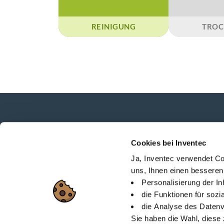
REINIGUNG
TROC
Neuigkeiten, Dienstleistungen, Produkte,...
Cookies bei Inventec
Bleiben Sie mit unserem Newsletter in Verbi
Ja, Inventec verwendet Co
uns, Ihnen einen besseren
Personalisierung der I
die Funktionen für soz
die Analyse des Datenv
Lageplan
Über Invent
Sie haben die Wahl, diese 