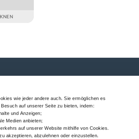
KNEN
P
ndung!
okies wie jeder andere auch. Sie ermöglichen es
 Besuch auf unserer Seite zu bieten, indem:
nhalte und Anzeigen;
iale Medien anbieten;
erkehrs auf unserer Website mithilfe von Cookies.
ec
Standorte
Nachrichten
MSDS finder
Deutsch
zu akzeptieren, abzulehnen oder einzustellen.