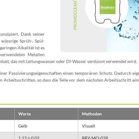
konzipiert. Dank seiner
 wässrige Sprüh-, Spül-
eringen Alkalität ist es
 verwendeten Metallen
rodukt, das mit Leitungswasser oder DI-Wasser verdünnt verwendet wird.
iner Passivierungseigenschaften einen temporären Schutz. Dadurch eign
 Arbeitsschritten, so dass die Teile vor dem nächsten Arbeitsschritt ein
Werte
Methoden
Gelb
Visuell
1,13 ± 0,02
BRY-MO-028