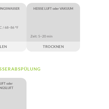
ITUNGSWASSER
HEISSE LUFT oder VAKUUM
C / 68–86 °F
Zeit: 5–20 min
LEN
TROCKNEN
SSERABSPÜLUNG
UFT oder
NGSLUFT