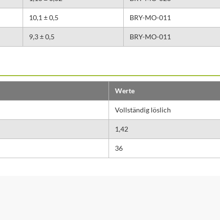
10,1 ± 0,5
BRY-MO-011
9,3 ± 0,5
BRY-MO-011
Werte
Vollständig löslich
1,42
36