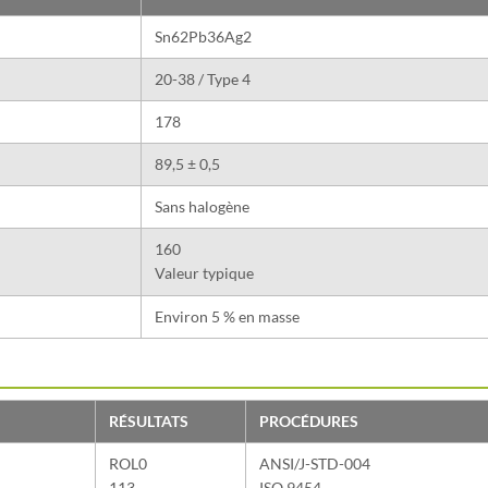
Sn62Pb36Ag2
20-38 / Type 4
178
89,5 ± 0,5
Sans halogène
160
Valeur typique
Environ 5 % en masse
RÉSULTATS
PROCÉDURES
ROL0
ANSI/J-STD-004
113
ISO 9454