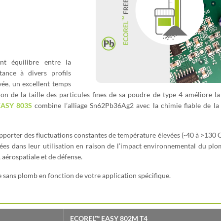
nt équilibre entre la
stance à divers profils
vée, un excellent temps
n de la taille des particules fines de sa poudre de type 4 améliore la
EASY 803S
combine l’alliage Sn62Pb36Ag2 avec la chimie fiable de l
pporter des fluctuations constantes de température élevées (-40 à >130 C
ées dans leur utilisation en raison de l’impact environnemental du pl
 aérospatiale et de défense.
sans plomb en fonction de votre application spécifique.
ECOREL™ EASY 802M T4