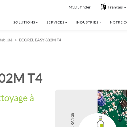
MSDS finder
Français
SOLUTIONS
SERVICES
INDUSTRIES
NOTRE 
abilité
ECOREL EASY 802M T4
02M T4
ttoyage à