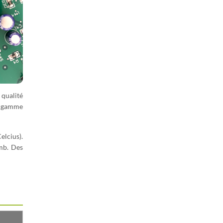
 qualité
a gamme
elcius).
omb. Des