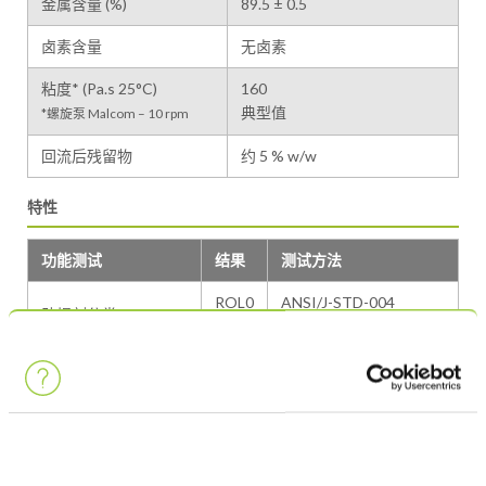
金属含量 (%)
89.5 ± 0.5
卤素含量
无卤素
粘度* (Pa.s 25°C)
160
典型值
*螺旋泵 Malcom – 10 rpm
回流后残留物
约 5 % w/w
特性
功能测试
结果
测试方法
ROL0
ANSI/J-STD-004
助焊剂分类
113
ISO 9454
锡球测试
通过
ANSI/J-STD-005
铜镜测试
通过
ANSI/J-STD-004
铬纸测试
通过
ANSI/J-STD-004