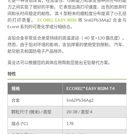
它是一种含铅焊膏，在润湿性、印刷能力和承受各种热分布的能
力之间实现了很好的平衡。 它表现出高打印速度、出色的放弃时
间和长时间稳定的粘性。 其 4 型粉末的细粒度分布提高了小孔径
的打印质量。
ECOREL EASY 803S
将 Sn62Pb36Ag2 合金与
Ecorel 系列的可靠化学成分相结合。
含铅合金非常适合承受持续的高温波动（-40 至>130 摄氏度）。
然而，由于铅对环境的影响，含铅焊膏的使用受到限制。 汽车、
航空航天和国防电子产品除外。
英业达可以根据您的具体应用帮助您提出无铅替代方案。
特性
规格
ECOREL™ EASY 802M T4
合金
Sn62Pb36Ag2
颗粒尺寸 (微米) / 类型
20-38 / 类型 4
熔点 (°C)
178