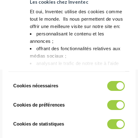
Les cookies chez Inventec
铜腐蚀测试
通过
ANSI/J-STD-004
Et oui, Inventec utilise des cookies comme
表面绝缘电阻 (IPC)
通过
ANSI/J-STD-004
tout le monde. ​ Ils nous permettent de vous
offrir une meilleure visite sur notre site en:​
表面绝缘电阻
通过
Bellcore
personnalisant le contenu et les
(Bellcore)
annonces ;​
电迁移 (IPC /
ANSI/J-STD-004 /
offrant des fonctionnalités relatives aux
通过
Bellcore)
Bellcore
médias sociaux ; ​
analysant le trafic de notre site à l’aide
des cookies.​
Vous avez le choix de les accepter, de les
Sélection
refuser ou de les paramétrer.​ Pas de
Cookies nécessaires
du
好处
panique, vous pourrez également modifier à
consentement
tout moment vos choix dans l'onglet Gérer
Cookies de préférences
les cookies.​ ​ ​
表现
出色的印刷精度和出色的锡膏沉积效果
Cookies de statistiques
对所有表面处理（包括 OSP）都有很好的润湿性
透明无色残留物，即使经过多次回流循环