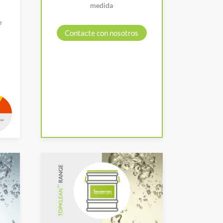
medida
e
Contacte con nosotros