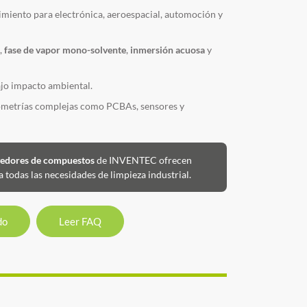
imiento para electrónica, aeroespacial, automoción y
,
fase de vapor mono-solvente
,
inmersión acuosa
y
jo impacto ambiental.
eometrías complejas como PCBAs, sensores y
edores de compuestos
de INVENTEC ofrecen
a todas las necesidades de limpieza industrial.
do
Leer FAQ