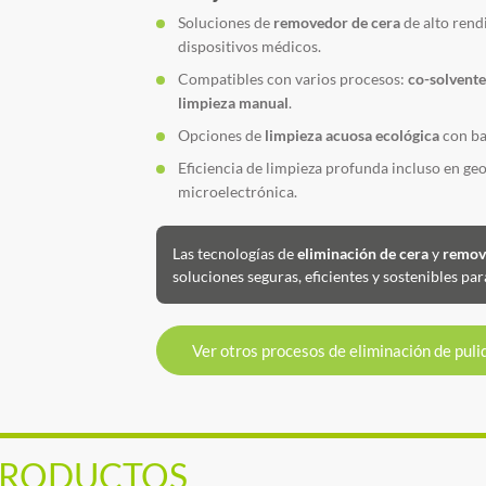
Soluciones de
removedor de cera
de alto rend
dispositivos médicos.
Compatibles con varios procesos:
co-solvente
limpieza manual
.
Opciones de
limpieza acuosa ecológica
con ba
Eficiencia de limpieza profunda incluso en g
microelectrónica.
Las tecnologías de
eliminación de cera
y
remov
soluciones seguras, eficientes y sostenibles par
Ver otros procesos de eliminación de puli
 PRODUCTOS