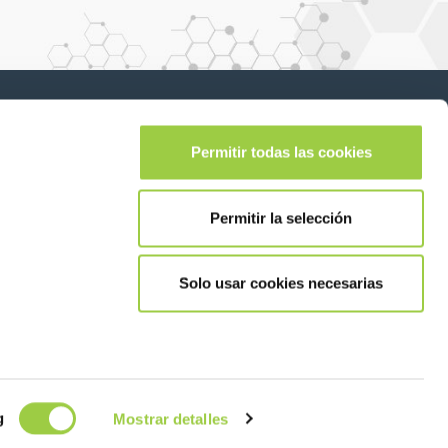
Síganos en:
lease leave this field empty.
Permitir todas las cookies
Permitir la selección
Solo usar cookies necesarias
tacta con nosotras
© Copyright
Información legal y aviso de
2026
privacidad
g
Mostrar detalles