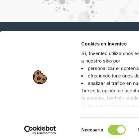
Cookies en Inventec
Novedades, servicios, productos, ...
¡Manténgase conectado con nuestro boletín d
Sí, Inventec utiliza cooki
a nuestro sitio por:
personalizar el conteni
ofreciendo funciones d
analizar el tráfico en n
Tienes la opción de acepta
Mapa del sitio
Dón
te asustes, también pued
la pestaña Gestionar cook
26 Rue des Coulons - 
Selección
Necesario
de