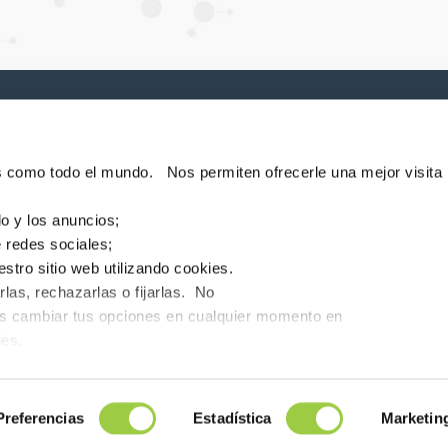
P
e noticias!
es como todo el mundo. Nos permiten ofrecerle una mejor visita
do y los anuncios;
e redes sociales;
uestro sitio web utilizando cookies.
rlas, rechazarlas o fijarlas. No
Con
de estamos
Noticias
Buscador FDS
Español
es cambiar tus opciones en cualquier momento en
ies.
94360 Bry-sur-Marne - France
+33 (0)1 43 98 75 00
Preferencias
Estadística
Marketin