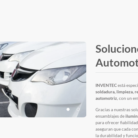
Solucion
Automot
INVENTEC
está espec
soldadura, limpieza, r
automotriz
, con un en
Gracias a nuestras so
ensamblajes de
ilumin
para ofrecer fiabilida
aseguran que cada co
la durabilidad y funci