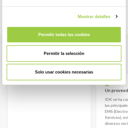
Mostrar detalles
Permitir todas las cookies
TESTIMONIOS
Permitir la selección
Clientes y socios satisfechos
Solo usar cookies necesarias
Un proveedo
IDK se ha co
las principal
EMS (Electro
Services), e
diversos sec