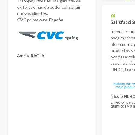
Trabajar juntos es una garantía de
éxito, además de poder conseguir
nuevos clientes.
CVC primavera, España
Satisfacció
Inventec, n
hace muchos 
plenamente p
productos y s
Amaia IRAOLA
por desarroll
asociación/c
LINDE, Fran
Nicole FILH
Director de 
químicos y as