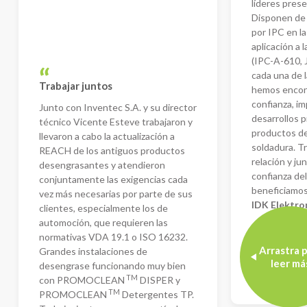
líderes pres
Disponen de 
por IPC en l
aplicación a 
(IPC-A-610, J
cada una de 
Trabajar juntos
hemos encon
confianza, i
Junto con Inventec S.A. y su director
desarrollos 
técnico Vicente Esteve trabajaron y
productos de
llevaron a cabo la actualización a
soldadura. T
REACH de los antiguos productos
relación y ju
desengrasantes y atendieron
confianza de
conjuntamente las exigencias cada
beneficiamos
vez más necesarias por parte de sus
IDK Elektro
clientes, especialmente los de
automoción, que requieren las
normativas VDA 19.1 o ISO 16232.
Arrastra 
Grandes instalaciones de
leer má
desengrase funcionando muy bien
Juanjo FRÍ
Ingeniero de 
TM
con PROMOCLEAN
DISPER y
TM
PROMOCLEAN
Detergentes TP.