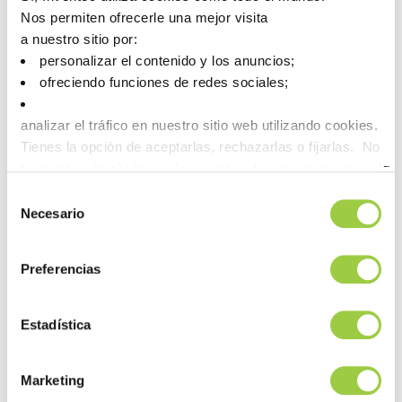
servicios en función de criterios medibles de impacto ambiental
Nos permiten ofrecerle una mejor visita
y sanitario.
a nuestro sitio por:
personalizar el contenido y los anuncios;
Descubra nuestro enfoque sostenible
ofreciendo funciones de redes sociales;
analizar el tráfico en nuestro sitio web utilizando cookies.
Tienes la opción de aceptarlas, rechazarlas o fijarlas. No
te asustes, también puedes cambiar tus opciones en cualqu
la pestaña Gestionar cookies.
Selección
Necesario
de
consentimiento
Preferencias
Estadística
Marketing