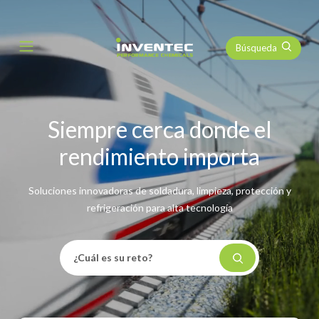
Búsqueda
Main Navigation
Siempre cerca donde el
rendimiento importa
Soluciones innovadoras de soldadura, limpieza, protección y
refrigeración para alta tecnología
¿Cuál es su reto?