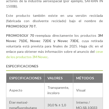
actores de la industria aeroespacial (por ejemplo, SAFRAN IN
1500B).
Este producto también existe en una versión reciclada
(fabricada con disolvente reciclado) bajo el nombre de
PROMOSOLV 70 T
.
PROMOSOLV 70
reemplaza directamente los productos
3M
Novec 71DE, Novec 72DE y Novec 73DE
, cuya retirada
voluntaria está prevista para finales de 2025. Haga clic en el
enlace para obtener más información sobre el anuncio del
cese
de los productos 3M Novec
.
ESPECIFICACIONES
ESPECIFICACIONES
VALORES
MÉTODOS
Transparente,
Aspecto
Visual
incoloro
Éter metoxi-
Interno /
30,0 % ± 1,0
nonafluorobutano
MO.SB.10033