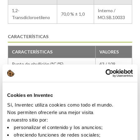
1,2-
Interno /
70,0 % ± 1,0
Transdicloroetileno
MO.SB.10033
CARACTERÍSTICAS
CARACTERÍSTICAS
VALORES
Punto de ebullición (°C/°F)
43 / 109
Tensión superficial (dinas/cm)
14
Punto de inflamabilidad
Ninguno
Cookies en Inventec
Densidad (g/cm3)
1,28
Sí, Inventec utiliza cookies como todo el mundo.
Nos permiten ofrecerle una mejor visita
Pureza (% peso)
>99,5
a nuestro sitio por:
PCA
96
personalizar el contenido y los anuncios;
ofreciendo funciones de redes sociales;
Viscosidad dinámica (mPa.s)
0,50