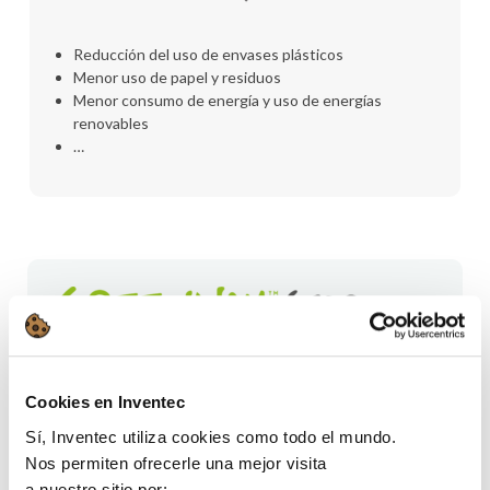
Reducción del uso de envases plásticos
Menor uso de papel y residuos
Menor consumo de energía y uso de energías
renovables
…
Le guía hacia
el producto más sostenible
mediante la medición y comparación del
impacto en seguridad y medioambiente
de
Cookies en Inventec
nuestros productos.
Sí, Inventec utiliza cookies como todo el mundo.
El
Greenway Score
es una forma de calcular el impacto
Nos permiten ofrecerle una mejor visita
en seguridad y medioambiente de nuestros productos
a nuestro sitio por: