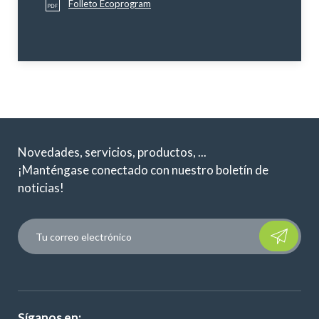
Folleto Ecoprogram
Novedades, servicios, productos, ...
¡Manténgase conectado con nuestro boletín de
noticias!
Please leave t
Síganos en: