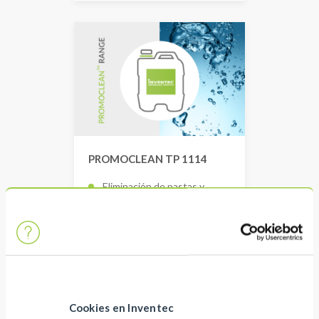
PROMOCLEAN TP 1114
Eliminación de pastas y
aceites de pulido en piezas
metálicas
Proceso de inmersión
acuosa con ultrasonidos
Duración del baño muy larga
y protección temporal
Cookies en Inventec