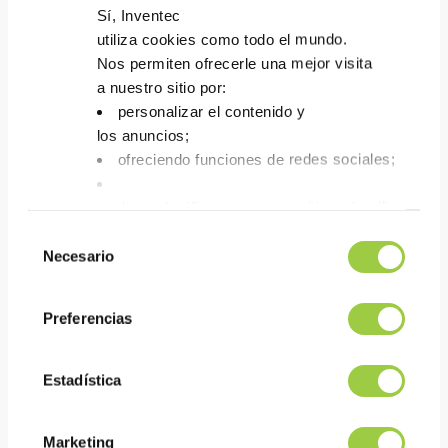
Sí, Inventec
utiliza cookies como todo el mundo.
Nos permiten ofrecerle una mejor visita
a nuestro sitio por:
personalizar el contenido y
los anuncios;
ofreciendo funciones de redes sociales;
analizar el tráfico en nuestro sitio web utilizando 
Tienes la opción de aceptarlas, rechazarlas o fijar
Selección
No
Necesario
de
PROMOCLEAN TP 1117
te asustes, también puedes cambiar tus opciones
consentimiento
la pestaña Gestionar cookies.
Detergente para eliminar las
Preferencias
pastas de pulido y los
aceites de las piezas
metálicas
Estadística
Proceso de inmersión
acuosa con ultrasonidos
Marketing