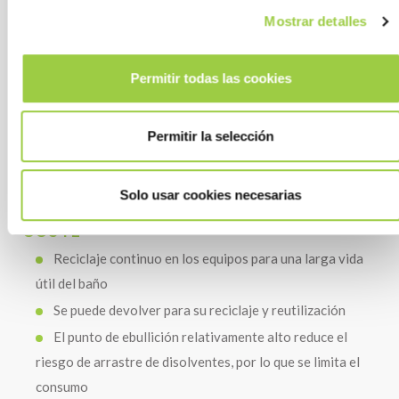
Mostrar detalles
RENDIMIENTO
Estabilidad térmica y química al uso (formulación
Permitir todas las cookies
azeotrópica)
La bajísima tensión superficial permite el lavado en
profundidad de piezas de geometría compleja
Permitir la selección
Tiempos cortos de aclarado y secado
Solo usar cookies necesarias
COSTE
Reciclaje continuo en los equipos para una larga vida
útil del baño
Se puede devolver para su reciclaje y reutilización
El punto de ebullición relativamente alto reduce el
riesgo de arrastre de disolventes, por lo que se limita el
consumo