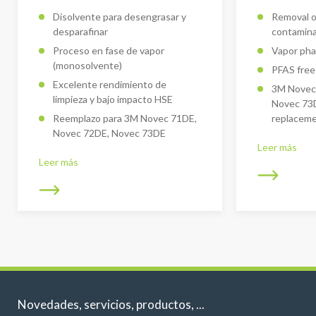
Disolvente para desengrasar y
Removal o
desparafinar
contamin
Proceso en fase de vapor
Vapor pha
(monosolvente)
PFAS fre
Excelente rendimiento de
3M Novec
limpieza y bajo impacto HSE
Novec 73
Reemplazo para 3M Novec 71DE,
replacem
Novec 72DE, Novec 73DE
Leer más
Leer más
Novedades, servicios, productos, ...