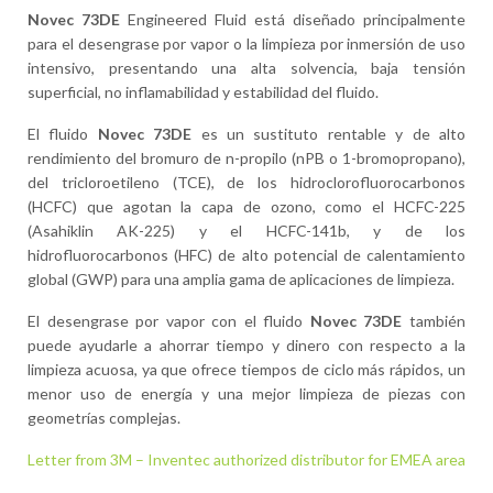
Novec 73DE
Engineered Fluid está diseñado principalmente
para el desengrase por vapor o la limpieza por inmersión de uso
intensivo, presentando una alta solvencia, baja tensión
superficial, no inflamabilidad y estabilidad del fluido.
El fluido
Novec 73DE
es un sustituto rentable y de alto
rendimiento del bromuro de n-propilo (nPB o 1-bromopropano),
del tricloroetileno (TCE), de los hidroclorofluorocarbonos
(HCFC) que agotan la capa de ozono, como el HCFC-225
(Asahiklin AK-225) y el HCFC-141b, y de los
hidrofluorocarbonos (HFC) de alto potencial de calentamiento
global (GWP) para una amplia gama de aplicaciones de limpieza.
El desengrase por vapor con el fluido
Novec 73DE
también
puede ayudarle a ahorrar tiempo y dinero con respecto a la
limpieza acuosa, ya que ofrece tiempos de ciclo más rápidos, un
menor uso de energía y una mejor limpieza de piezas con
geometrías complejas.
Letter from 3M – Inventec authorized distributor for EMEA area