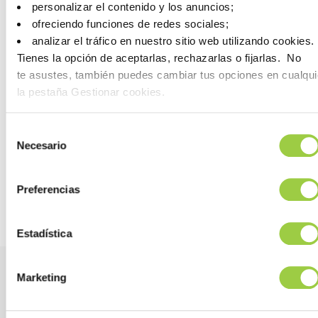
personalizar el contenido y los anuncios;
nuestro ECOPROGRAMA
ofreciendo funciones de redes sociales;
analizar el tráfico en nuestro sitio web utilizando cookies.
Los productos valiosos para nuestro ECOPROGRAMA pueden
ser devueltos a nosotros para su reciclaje (dependiendo de la
Tienes la opción de aceptarlas, rechazarlas o fijarlas. No
ubicación).
te asustes, también puedes cambiar tus opciones en cualqu
la pestaña Gestionar cookies.
Evitar añadir residuos al medio ambiente
Evitar los costes de destrucción
Selección
Compre productos reciclados a menor coste.
Necesario
de
consentimiento
Preferencias
Descubra más sobre ECOPROGRAMA
Estadística
Marketing
Beneficios