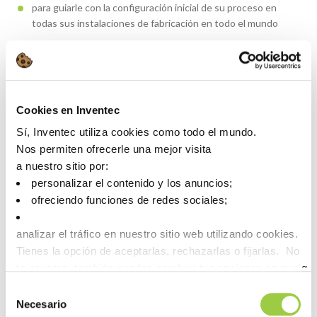
para guiarle con la configuración inicial de su proceso en
todas sus instalaciones de fabricación en todo el mundo
para proporcionar una respuesta rápida sobre problemas
técnicos que podrían ocurrir en cualquier momento durante
la producción en masa.
Cookies en Inventec
Contacta con nosotras
Sí, Inventec utiliza cookies como todo el mundo.
Nos permiten ofrecerle una mejor visita
a nuestro sitio por:
personalizar el contenido y los anuncios;
ofreciendo funciones de redes sociales;
analizar el tráfico en nuestro sitio web utilizando cookies.
Tienes la opción de aceptarlas, rechazarlas o fijarlas. No
te asustes, también puedes cambiar tus opciones en cualqu
la pestaña Gestionar cookies.
Selección
Necesario
de