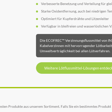
Verbesserte Benetzung und Verteilung für gl
Starke Oxidentfernung, auch bei niedrigen T
Optimiert für Kupferdrähte und Litzenleiter
Verfügbar in bleifreien und wasserlöslichen V
Die ECOFREC™ Verzinnungsflussmittel von IN
Kabelverzinnen mit hervorragender Lötbarkeit
Umweltverträglichkeit bei allen Lötverfahren.
Weitere Lötflussmittel-Lösungen entdec
sten Produkte aus unserem Sortiment. Falls Sie ein bestimmtes Produkt 