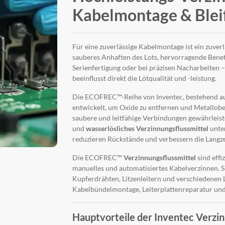
Kabelmontage & Bleif
Für eine zuverlässige Kabelmontage ist ein zuver
sauberes Anhaften des Lots, hervorragende Bene
Serienfertigung oder bei präzisen Nacharbeiten –
beeinflusst direkt die Lötqualität und -leistung.
Die ECOFREC™-Reihe von Inventec, bestehend a
entwickelt, um Oxide zu entfernen und Metallober
saubere und leitfähige Verbindungen gewährleist
und
wasserlösliches Verzinnungsflussmittel
unte
reduzieren Rückstände und verbessern die Langze
Die ECOFREC™
Verzinnungsflussmittel
sind effi
manuelles und automatisiertes Kabelverzinnen. S
Kupferdrähten, Litzenleitern und verschiedenen 
Kabelbündelmontage, Leiterplattenreparatur un
Hauptvorteile der Inventec Verzin