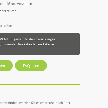
eichmäßiges Verzinnen
emperaturen
arianten
VENTEC gewährleisten zuverlässiges
, minimalen Rückständen und starker
ken
FAQ lesen
nicht finden, werden Sie es wahrscheinlich über