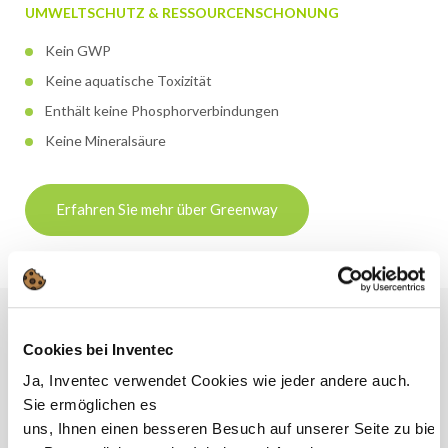
UMWELTSCHUTZ & RESSOURCENSCHONUNG
Kein GWP
Keine aquatische Toxizität
Enthält keine Phosphorverbindungen
Keine Mineralsäure
Erfahren Sie mehr über Greenway
Cookies bei Inventec
PERFORMANCE
Ja, Inventec verwendet Cookies wie jeder andere auch.
Ausgezeichnetes Desoxidationsvermögen
Sie ermöglichen es
Kein Risiko der Phosphatierung von Eisenmetallen
uns, Ihnen einen besseren Besuch auf unserer Seite zu biet