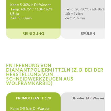
Konz: 5-30% in DI-Wasser
Temp: 40-75°C / 104-167°F
Temp: 20–30°C / 68–86°F
US: ja
US: möglich
Zeit: 5-30 min
Zeit: 2–5 min
REINIGUNG
SPÜLEN
ENTFERNUNG VON
DIAMANTPOLIERMITTELN (Z. B. BEI DER
HERSTELLUNG VON
SCHNEIDWERKZEUGEN AUS
WOLFRAMKARBID)
PROMOCLEAN TP 178
DI- oder TAP-Wasser
Konz: 3-5 % in DI-Wasser