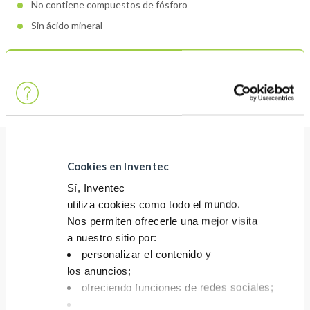
No contiene compuestos de fósforo
Sin ácido mineral
Descubra más sobre Greenway
Cookies en Inventec
RENDIMIENTO
Sí, Inventec
Excelente poder de desoxidación
utiliza cookies como todo el mundo.
Sin riesgo de fosfatación de metales ferrosos
Nos permiten ofrecerle una mejor visita
a nuestro sitio por:
Compatibilidad con la mayoría de los metales,
personalizar el contenido y
incluidos los sensibles
los anuncios;
ofreciendo funciones de redes sociales;