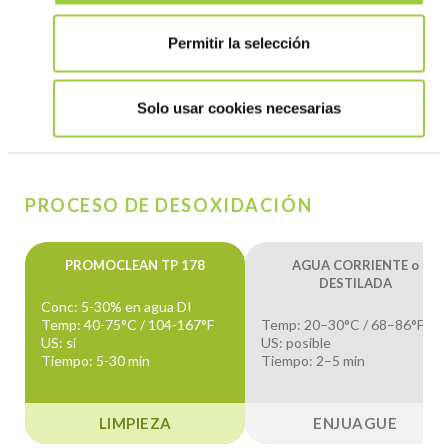
Recomendación del proceso
Permitir la selección
El mejor proceso dependerá de factores como las condiciones
de funcionamiento, del equipo, el tiempo de limpieza deseado y
Solo usar cookies necesarias
la naturaleza de los contaminantes. Nuestros expertos están
preparados para asesorarle.
PROCESO DE DESOXIDACIÓN
PROMOCLEAN TP 178
AGUA CORRIENTE o
DESTILADA
Conc: 5-30% en agua DI
Temp: 40-75°C / 104-167°F
Temp: 20–30°C / 68–86°F
US: sí
US: posible
Tiempo: 5-30 min
Tiempo: 2–5 min
LIMPIEZA
ENJUAGUE